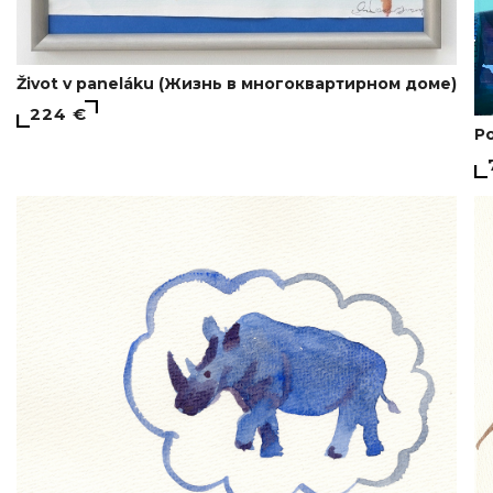
Život v paneláku (Жизнь в многоквартирном доме)
224 €
Po