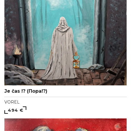
Je čas !? (Пора!?)
VOREL
494 €