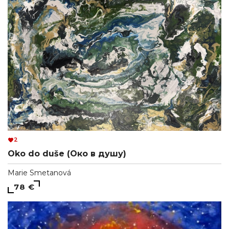
2
Oko do duše (Око в душу)
Marie Smetanová
78 €