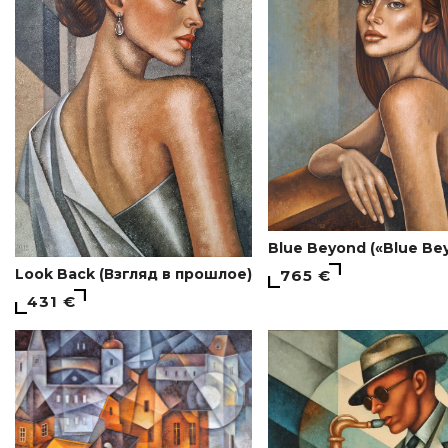
Blue Beyond («Blue Be
Look Back (Взгляд в прошлое)
765 €
431 €