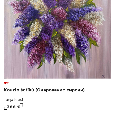
2
Kouzlo šeříků (Очарование сирени)
Tanja Frost
388 €