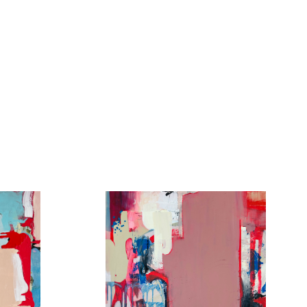
Jan Stehlík
Plátno
30cm x 30cm
3 500 Kč