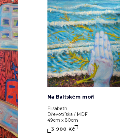
Na Baltském moři
Elisabeth
Dřevotříska / MDF
49cm x 80cm
3 900 Kč