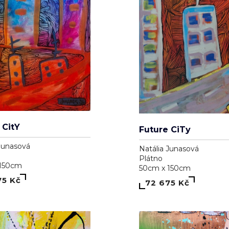
 CitY
Future CiTy
Junasová
Natália Junasová
Plátno
 150cm
50cm x 150cm
75 Kč
72 675 Kč