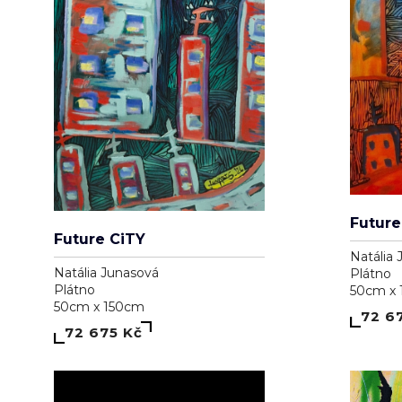
Future
Future CiTY
Natália 
Natália Junasová
Plátno
Plátno
50cm x
50cm x 150cm
72 6
72 675 Kč