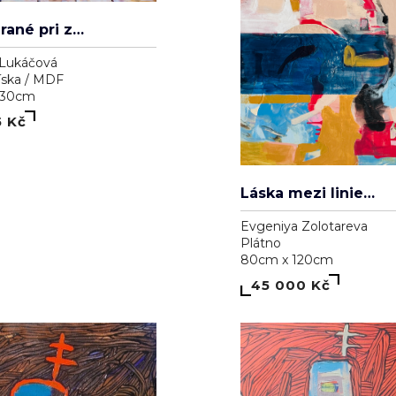
Lukáčová
íska / MDF
 30cm
5 Kč
Láska mezi liniemi
Evgeniya Zolotareva
Plátno
80cm x 120cm
45 000 Kč