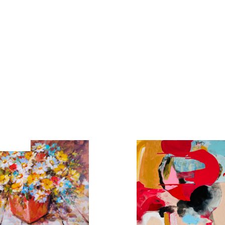
Kamila Hajdušková
Dřevo
 60cm
50cm x 40cm
00 Kč
28 000 Kč
Nazbierané pri západe slnka