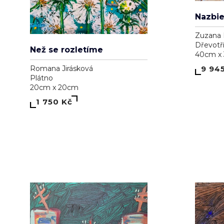
Zuzana 
Dřevotř
Než se rozletíme
40cm x
9 94
Romana Jirásková
Plátno
20cm x 20cm
1 750 Kč