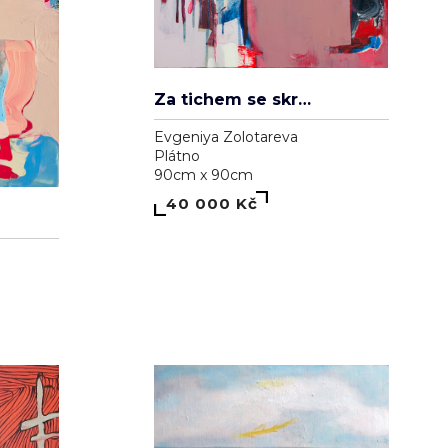
Za tichem se skrývá hluk
Evgeniya Zolotareva
Plátno
90cm x 90cm
40 000 Kč