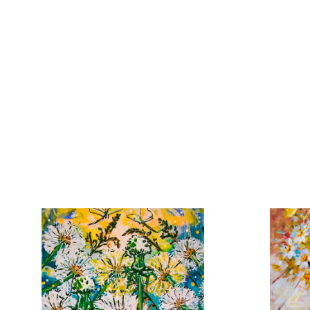
Plátno
80cm x
2
13 0
Dotek slunce
Michala Jirousková
Plátno
80cm x 100cm
16 000 Kč