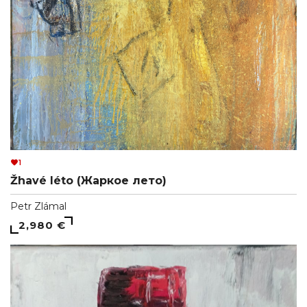
1
Žhavé léto (Жаркое лето)
Petr Zlámal
2,980 €