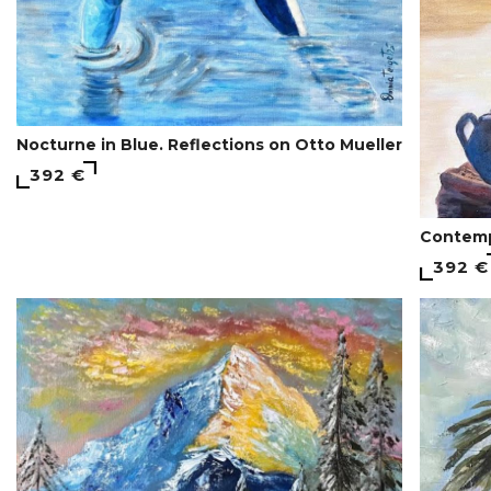
Nocturne in Blue. Reflections on Otto Mueller
392 €
Contemp
392 €