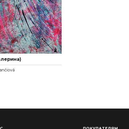
алерина)
Jančiová
АС
ПОКУПАТЕЛЯМ