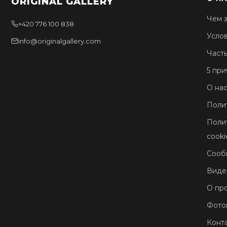
ORIGINAL GALLERY
Чем з
+420 776 100 838
Усло
info@originalgallery.com
Част
5 при
О нас
Поли
Поли
cooki
Сооб
Виде
О пр
Фото
Конт