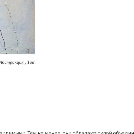
Абстракция , Тип
идимыми. Тем не менее, они обладают силой объединят