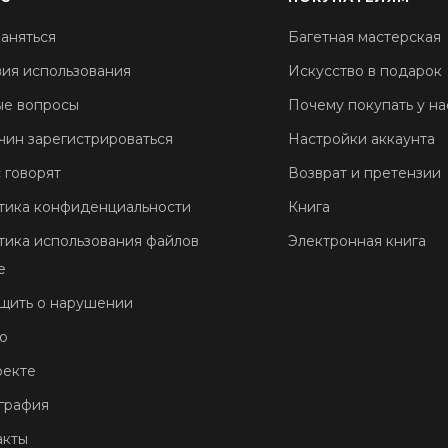
аняться
Багетная мастерская
вия использования
Искусство в подарок
ые вопросы
Почему покупать у на
чин зарегистрироваться
Настройки аккаунта
 говорят
Возврат и претензии
тика конфиденциальности
Книга
тика использования файлов
Электронная книга
e
щить о нарушении
о
оекте
графия
акты