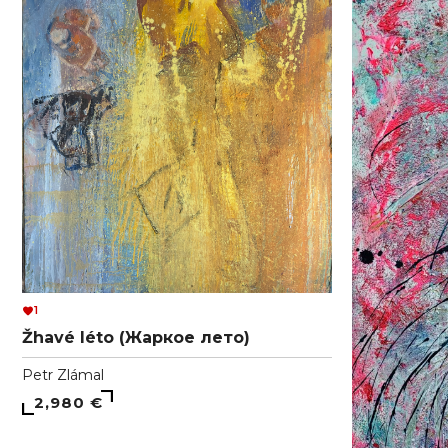
1
Žhavé léto (Жаркое лето)
Petr Zlámal
2,980 €