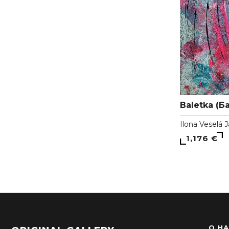
Baletka (Б
Ilona Veselá 
1,176 €
О Н