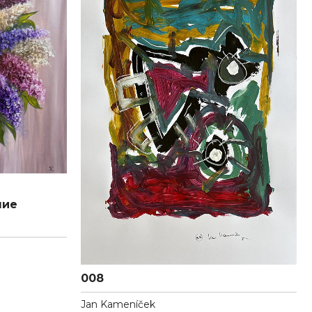
ние
008
Jan Kameníček