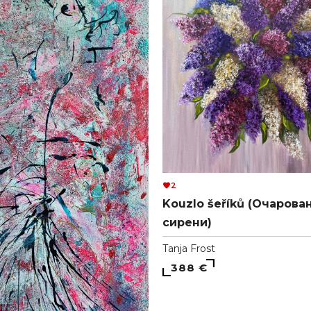
2
Kouzlo šeříků (Очарова
сирени)
Tanja Frost
388 €