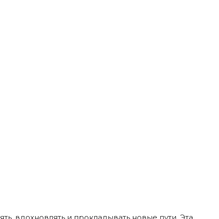
ь, вдохновлять и прокладывать новые пути. Эта