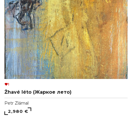
1
Žhavé léto (Жаркое лето)
Petr Zlámal
2,980 €