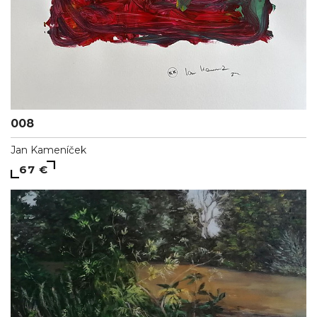
008
Jan Kameníček
67 €