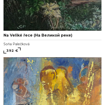
Na Veliké řece (На Великой реке)
Soňa Palečková
392 €