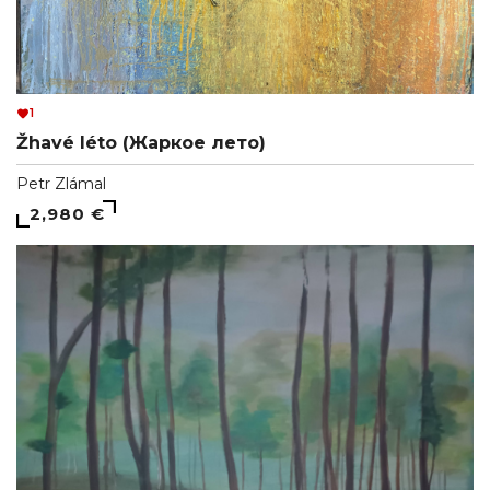
1
Žhavé léto (Жаркое лето)
Petr Zlámal
2,980 €