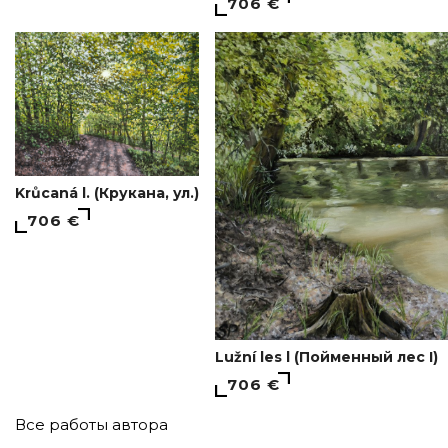
706 €
Krůcaná l. (Крукана, ул.)
706 €
Lužní les l (Пойменный лес I)
706 €
Все работы автора