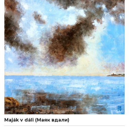
Maják v dáli (Маяк вдали)