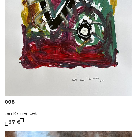
008
Jan Kameníček
67 €