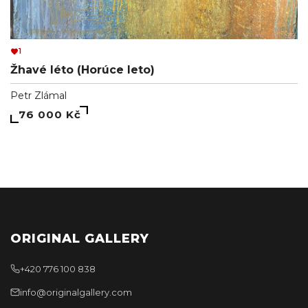
1
Žhavé léto (Horúce leto)
Petr Zlámal
76 000 Kč
ORIGINAL GALLERY
+420 776 100 838
info@originalgallery.com