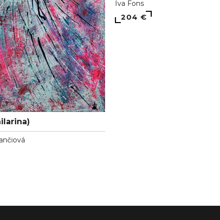
Iva Fons
204 €
ilarina)
Jančiová