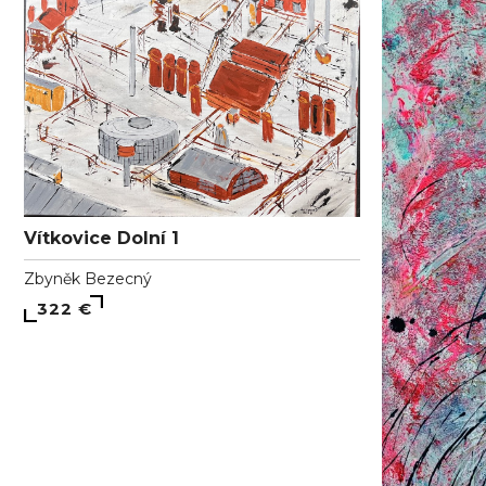
Vítkovice Dolní 1
Zbyněk Bezecný
322 €