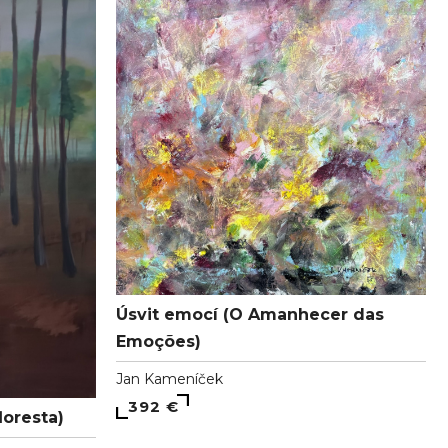
Úsvit emocí (O Amanhecer das
Emoções)
Jan Kameníček
392 €
loresta)