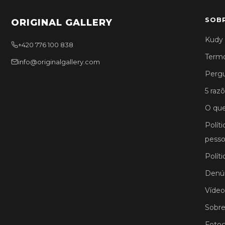
SOB
ORIGINAL GALLERY
Kudy 
+420 776 100 838
Termo
info@originalgallery.com
Pergu
5 razõ
O que
Polít
pesso
Polít
Denún
Vídeo
Sobre
Fotog