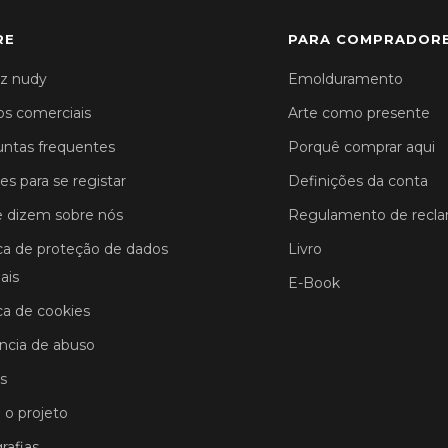
RE
PARA COMPRADOR
z nudy
Emolduramento
s comerciais
Arte como presente
ntas frequentes
Porquê comprar aqui
es para se registar
Definições da conta
 dizem sobre nós
Regulamento de recl
ica de proteção de dados
Livro
ais
E-Book
ica de cookies
cia de abuso
s
 o projeto
rafias