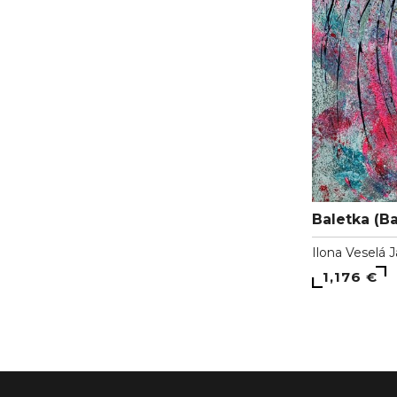
Baletka (Ba
Ilona Veselá 
1,176 €