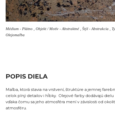
Médium - Plátno , Objekt / Motív - Abstraktné , Štýl - Abstrakcia , Ty
Olejomaľba
POPIS DIELA
Maľba, ktorá stavia na vrstvení, štruktúre a jemnej fare
celok plný detailov i hĺbky. Olejové farby dodávajú diel
vďaka čomu sa jeho atmosféra mení v závislosti od okoli
atmosféru.