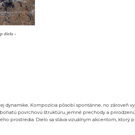
p diela -
bnej dynamike. Kompozícia pôsobí spontánne, no zároveň vyvá
u bohatú povrchovú štruktúru, jemné prechody a prirodzenú f
tého prostredia. Dielo sa stáva vizuálnym akcentom, ktorý 