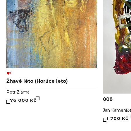
1
Žhavé léto (Horúce leto)
Petr Zlámal
008
76 000 Kč
Jan Kameníč
1 700 Kč