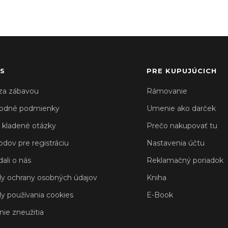
S
PRE KUPUJÚCICH
za zábavou
Rámovanie
odné podmienky
Umenie ako darček
 kladené otázky
Prečo nakupovať tu
odov pre registráciu
Nastavenia účtu
ali o nás
Reklamačný poriadok
y ochrany osobných údajov
Kniha
y používania cookies
E-Book
nie zneužitia