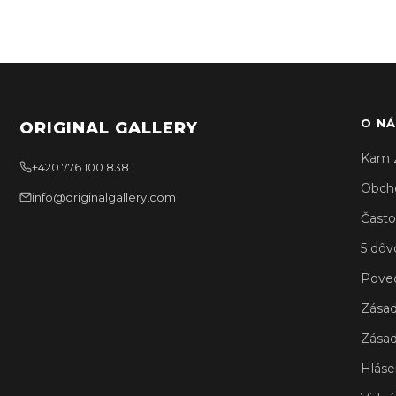
O NÁ
ORIGINAL GALLERY
Kam 
+420 776 100 838
Obch
info@originalgallery.com
Často
5 dôv
Poved
Zásad
Zásad
Hláse