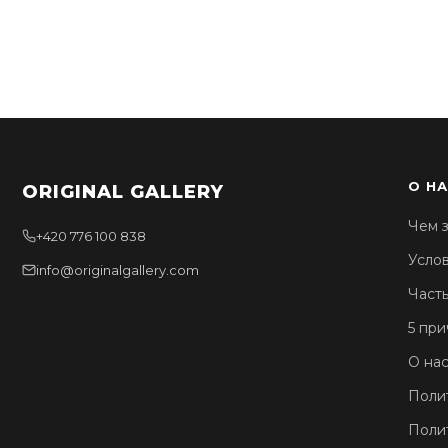
О Н
ORIGINAL GALLERY
Чем з
+420 776 100 838
Усло
info@originalgallery.com
Част
5 при
О нас
Поли
Поли