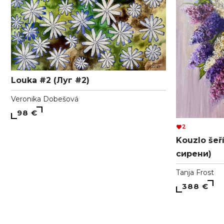
Louka #2 (Луг #2)
Veronika Dobešová
98 €
2
Kouzlo šeř
сирени)
Tanja Frost
388 €