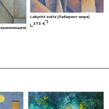
Labyrint světa (Лабиринт мира)
373 €
одохранилищем)