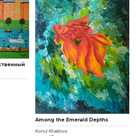
ьственный
Among the Emerald Depths
Konul Khalilova