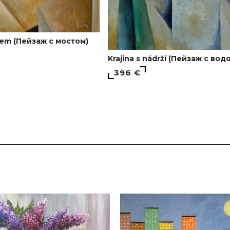
tem (Пейзаж с мостом)
Krajina s nádrží (Пейзаж с в
396 €