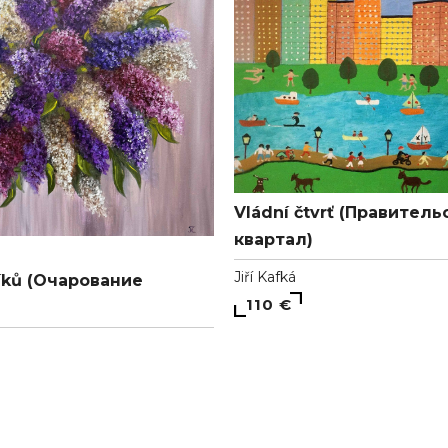
Vládní čtvrť (Правител
квартал)
Jiří Kafká
íků (Очарование
110 €