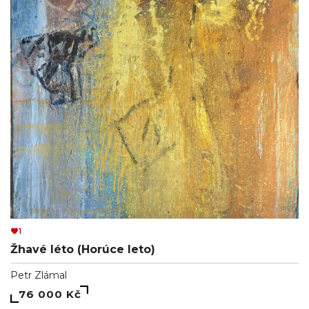
1
Žhavé léto (Horúce leto)
Petr Zlámal
76 000 Kč