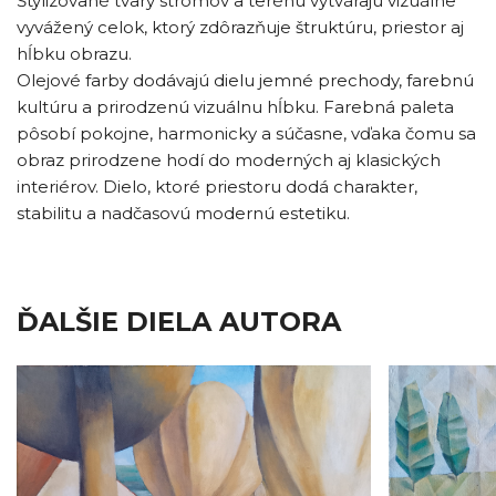
Štylizované tvary stromov a terénu vytvárajú vizuálne
vyvážený celok, ktorý zdôrazňuje štruktúru, priestor aj
hĺbku obrazu.
Olejové farby dodávajú dielu jemné prechody, farebnú
kultúru a prirodzenú vizuálnu hĺbku. Farebná paleta
pôsobí pokojne, harmonicky a súčasne, vďaka čomu sa
obraz prirodzene hodí do moderných aj klasických
interiérov. Dielo, ktoré priestoru dodá charakter,
stabilitu a nadčasovú modernú estetiku.
ĎALŠIE DIELA AUTORA