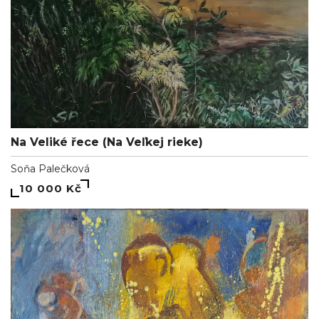
Na Veliké řece (Na Veľkej rieke)
Soňa Palečková
10 000 Kč