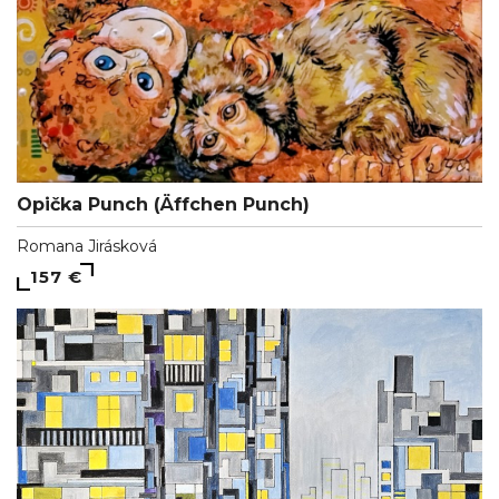
Opička Punch (Äffchen Punch)
Romana Jirásková
157 €