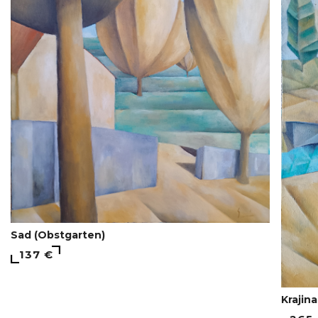
Sad (Obstgarten)
137 €
Krajin