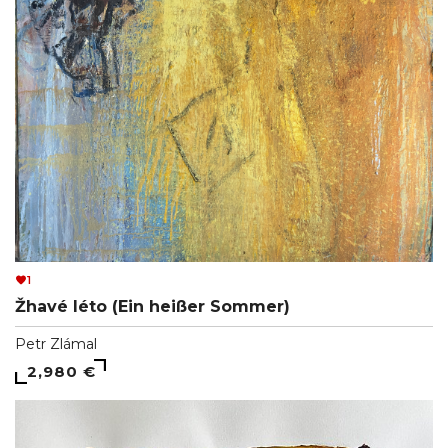
1
Žhavé léto (Ein heißer Sommer)
Petr Zlámal
2,980 €