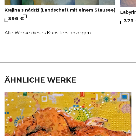
Krajina s nádrží (Landschaft mit einem Stausee)
Labyri
396 €
373
Alle Werke dieses Künstlers anzeigen
ÄHNLICHE WERKE