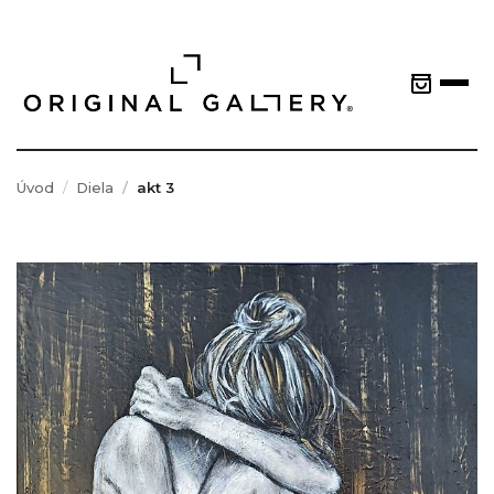
Úvod
Diela
akt 3