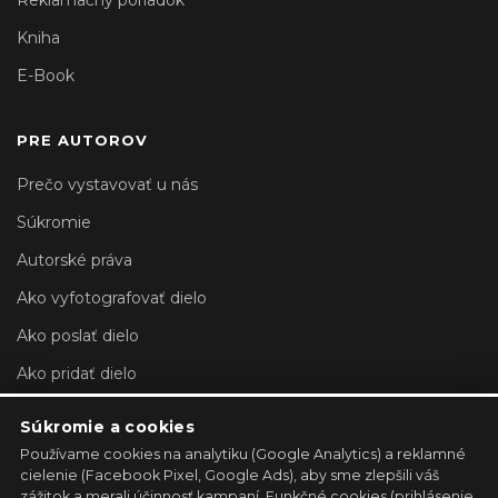
Reklamačný poriadok
Kniha
E-Book
PRE AUTOROV
Prečo vystavovať u nás
Súkromie
Autorské práva
Ako vyfotografovať dielo
Ako poslať dielo
Ako pridať dielo
Nastavenia účtu
Súkromie a cookies
Používame cookies na analytiku (Google Analytics) a reklamné
REGISTROVAŤ GALÉRIU →
cielenie (Facebook Pixel, Google Ads), aby sme zlepšili váš
zážitok a merali účinnosť kampaní. Funkčné cookies (prihlásenie,