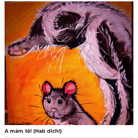
A mám tě! (Hab dich!)