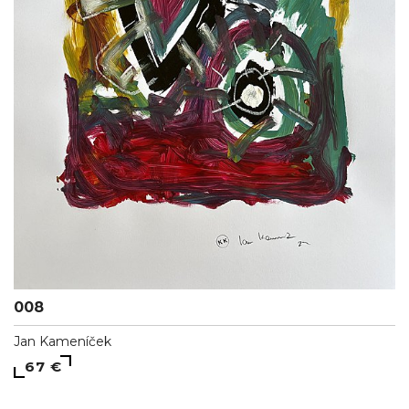
008
Jan Kameníček
67 €