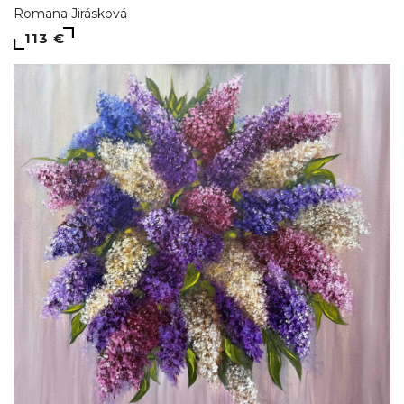
Romana Jirásková
113 €