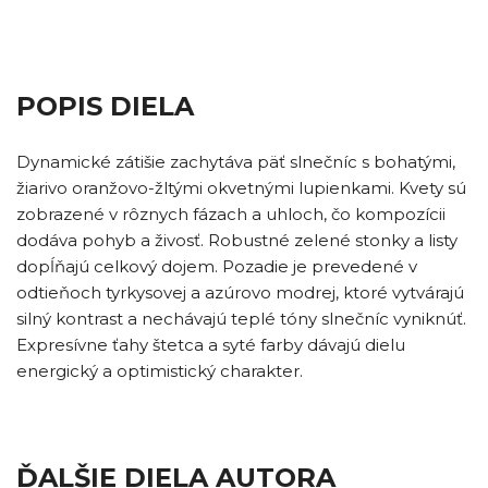
POPIS DIELA
Dynamické zátišie zachytáva päť slnečníc s bohatými,
žiarivo oranžovo-žltými okvetnými lupienkami. Kvety sú
zobrazené v rôznych fázach a uhloch, čo kompozícii
dodáva pohyb a živosť. Robustné zelené stonky a listy
dopĺňajú celkový dojem. Pozadie je prevedené v
odtieňoch tyrkysovej a azúrovo modrej, ktoré vytvárajú
silný kontrast a nechávajú teplé tóny slnečníc vyniknúť.
Expresívne ťahy štetca a syté farby dávajú dielu
energický a optimistický charakter.
ĎALŠIE DIELA AUTORA