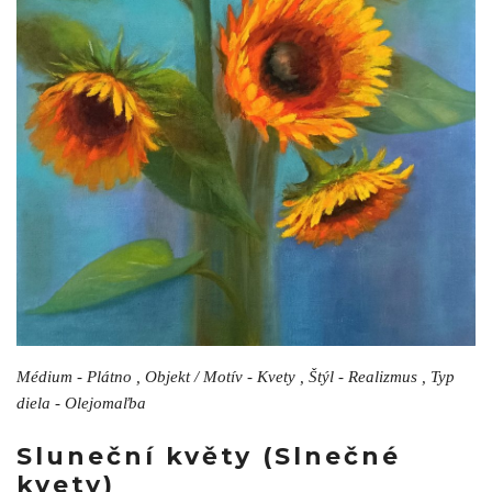
Médium - Plátno , Objekt / Motív - Kvety , Štýl - Realizmus , Typ
diela - Olejomaľba
Sluneční květy (Slnečné
kvety)