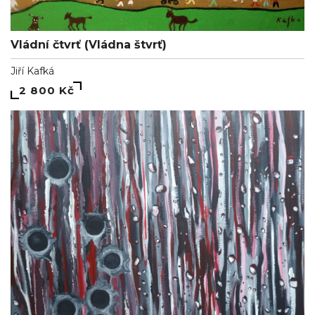
Vládní čtvrť (Vládna štvrť)
Jiří Kafká
2 800 Kč