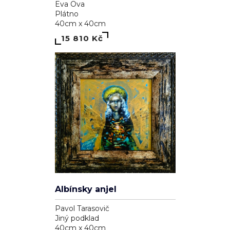
Eva Ova
Plátno
40cm x 40cm
15 810 Kč
Albínsky anjel
Pavol Tarasovič
Jiný podklad
40cm x 40cm