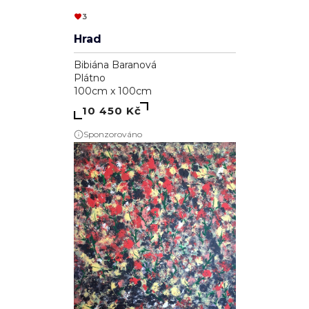
3
Hrad
Bibiána Baranová
Plátno
100cm x 100cm
10 450 Kč
Sponzorováno