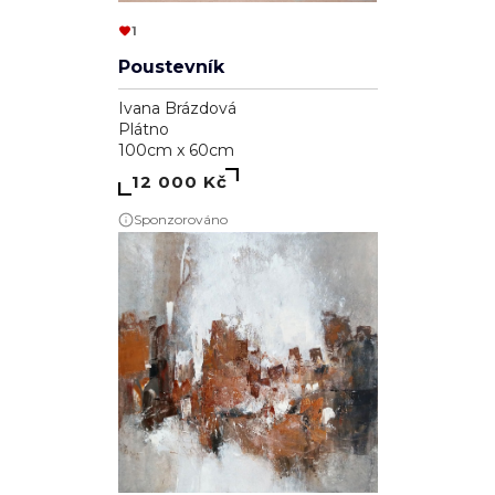
1
Poustevník
Ivana Brázdová
Plátno
100cm x 60cm
12 000 Kč
Sponzorováno