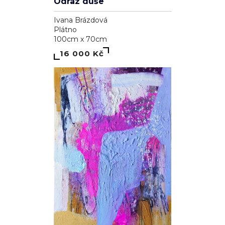
Odraz duše
Ivana Brázdová
Plátno
100cm x 70cm
16 000 Kč