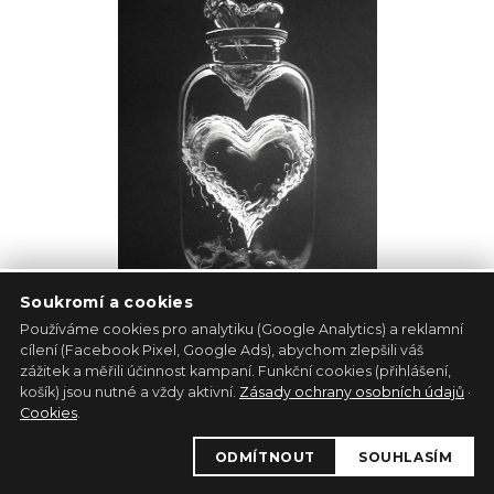
Soukromí a cookies
Používáme cookies pro analytiku (Google Analytics) a reklamní
cílení (Facebook Pixel, Google Ads), abychom zlepšili váš
Srdce
zážitek a měřili účinnost kampaní. Funkční cookies (přihlášení,
košík) jsou nutné a vždy aktivní.
Zásady ochrany osobních údajů
·
Michaela Kršáková
Cookies
.
Papír
30cm x 40cm
ODMÍTNOUT
SOUHLASÍM
3 900 Kč