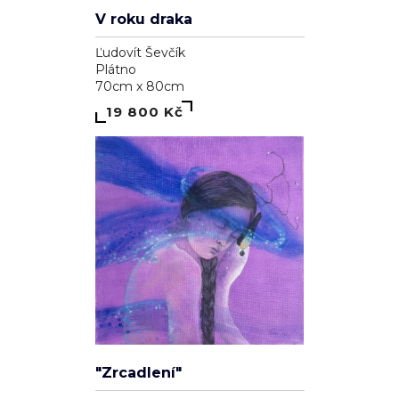
V roku draka
Ľudovít Ševčík
Plátno
70cm x 80cm
19 800 Kč
"Zrcadlení"