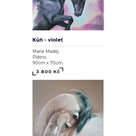
Kůň - violeť
Marie Madej
Plátno
90cm x 70cm
3 800 Kč