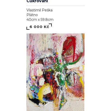
Cukrování
Vlastimil Peška
Plátno
40cm x 59.8cm
6 000 Kč