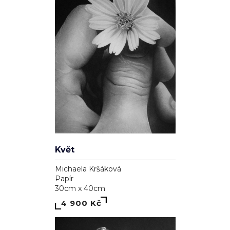
Květ
Michaela Kršáková
Papír
30cm x 40cm
4 900 Kč