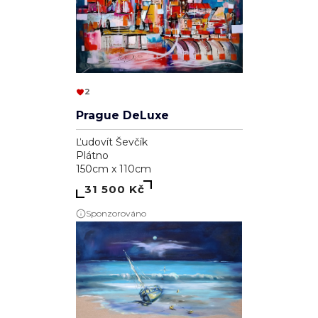
2
Prague DeLuxe
Ľudovít Ševčík
Plátno
150cm x 110cm
31 500 Kč
Sponzorováno