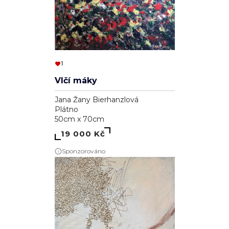
1
Vlčí máky
Jana Žany Bierhanzlová
Plátno
50cm x 70cm
19 000 Kč
Sponzorováno