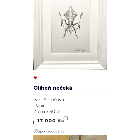
1
Oliheň nečeká
Ivet Antošová
Papír
21cm x 30cm
17 000 Kč
Sponzorováno