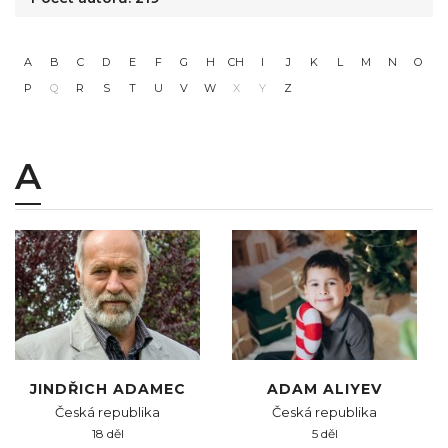
A
B
C
D
E
F
G
H
CH
I
J
K
L
M
N
O
P
Q
R
S
T
U
V
W
X
Y
Z
A
JINDŘICH ADAMEC
ADAM ALIYEV
Česká republika
Česká republika
18 děl
5 děl