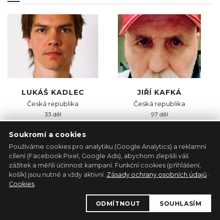
LUKÁŠ KADLEC
JIŘÍ KAFKÁ
Česká republika
Česká republika
33 děl
97 děl
Soukromí a cookies
Používáme cookies pro analytiku (Google Analytics) a reklamní
cílení (Facebook Pixel, Google Ads), abychom zlepšili váš
zážitek a měřili účinnost kampaní. Funkční cookies (přihlášení,
košík) jsou nutné a vždy aktivní.
Zásady ochrany osobních údajů
·
Cookies
.
ODMÍTNOUT
SOUHLASÍM
JAN KAMENÍČEK
KARA MELOVÁ
Česká republika
Česká republika