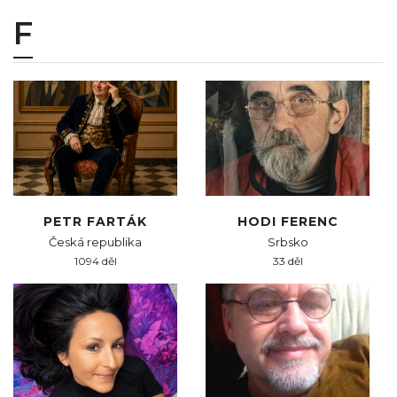
F
PETR FARTÁK
HODI FERENC
Česká republika
Srbsko
1094 děl
33 děl