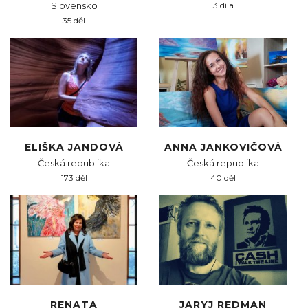
Slovensko
3 díla
35 děl
ELIŠKA JANDOVÁ
ANNA JANKOVIČOVÁ
Česká republika
Česká republika
173 děl
40 děl
RENATA
JARYJ REDMAN