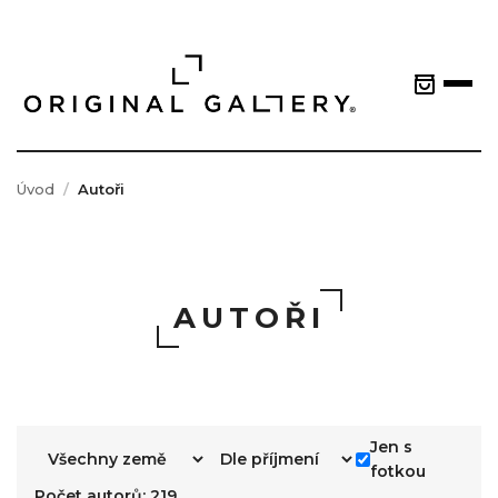
Úvod
Autoři
AUTOŘI
Jen s
fotkou
Počet autorů: 219