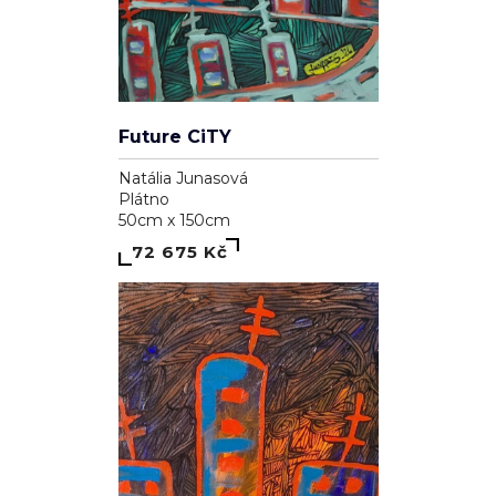
Future CiTY
Natália Junasová
Plátno
50cm x 150cm
72 675 Kč