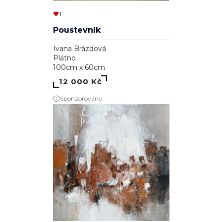
1
Poustevník
Ivana Brázdová
Plátno
100cm x 60cm
12 000 Kč
Sponzorováno