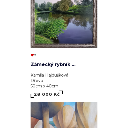
2
Zámecký rybník v Lednici
Kamila Hajdušková
Dřevo
50cm x 40cm
28 000 Kč