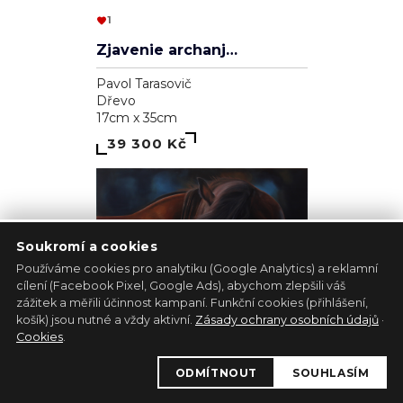
1
Zjavenie archanjela
Pavol Tarasovič
Dřevo
17cm x 35cm
39 300 Kč
Soukromí a cookies
Používáme cookies pro analytiku (Google Analytics) a reklamní
cílení (Facebook Pixel, Google Ads), abychom zlepšili váš
zážitek a měřili účinnost kampaní. Funkční cookies (přihlášení,
košík) jsou nutné a vždy aktivní.
Zásady ochrany osobních údajů
·
Cookies
.
1
ODMÍTNOUT
SOUHLASÍM
Kůň - bílá lucernička