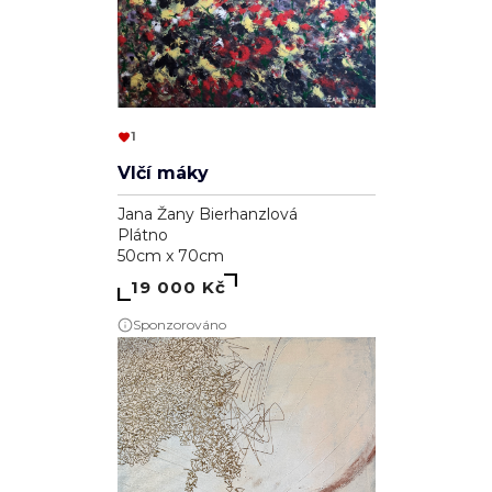
1
Vlčí máky
Jana Žany Bierhanzlová
Plátno
50cm x 70cm
19 000 Kč
Sponzorováno