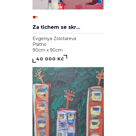
1
Za tichem se skrývá hluk
Evgeniya Zolotareva
Plátno
90cm x 90cm
40 000 Kč