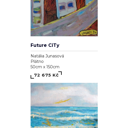
Future CiTy
Natália Junasová
Plátno
50cm x 150cm
72 675 Kč