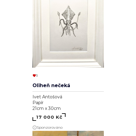
1
Oliheň nečeká
Ivet Antošová
Papír
21cm x 30cm
17 000 Kč
Sponzorováno