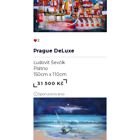
2
Prague DeLuxe
Ľudovít Ševčík
Plátno
150cm x 110cm
31 500 Kč
Sponzorováno