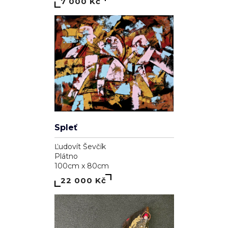
7 000 Kč
Spleť
Ľudovít Ševčík
Plátno
100cm x 80cm
22 000 Kč