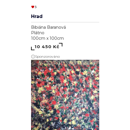
3
Hrad
Bibiána Baranová
Plátno
100cm x 100cm
10 450 Kč
Sponzorováno