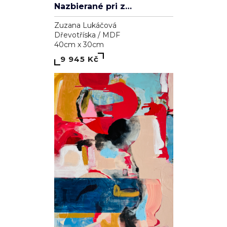
Nazbierané pri západe slnka
Zuzana Lukáčová
Dřevotříska / MDF
40cm x 30cm
9 945 Kč