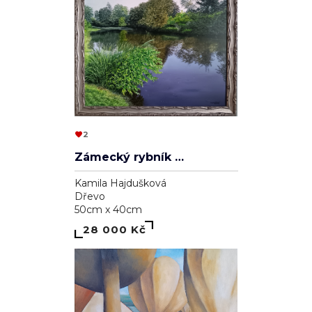
2
Zámecký rybník v Lednici
Kamila Hajdušková
Dřevo
50cm x 40cm
28 000 Kč