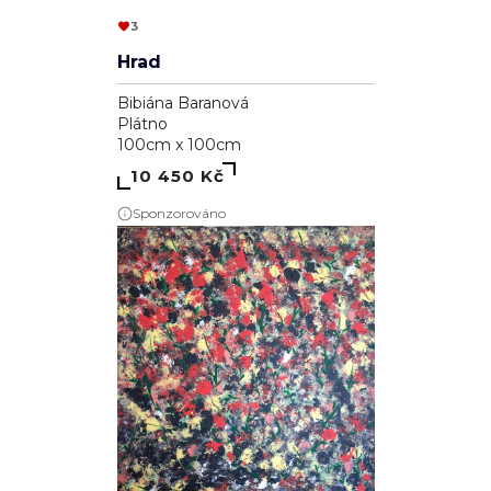
3
Hrad
Bibiána Baranová
Plátno
100cm x 100cm
10 450 Kč
Sponzorováno