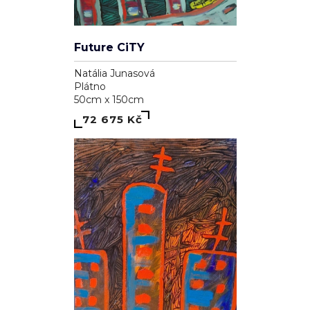
Future CiTY
Natália Junasová
Plátno
50cm x 150cm
72 675 Kč