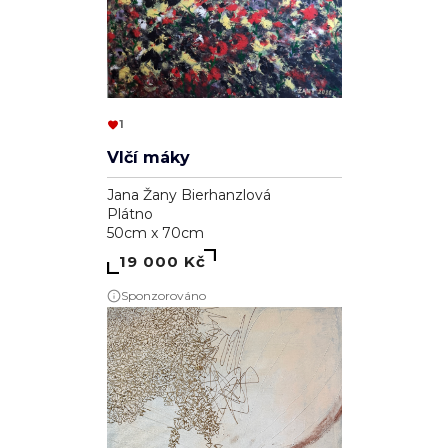
1
Vlčí máky
Jana Žany Bierhanzlová
Plátno
50cm x 70cm
19 000 Kč
Sponzorováno