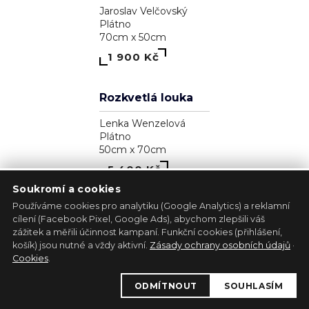
Zjavenie archanjela
Pavol Tarasovič
Dřevo
17cm x 35cm
39 300 Kč
Soukromí a cookies
Používáme cookies pro analytiku (Google Analytics) a reklamní
cílení (Facebook Pixel, Google Ads), abychom zlepšili váš
zážitek a měřili účinnost kampaní. Funkční cookies (přihlášení,
1
košík) jsou nutné a vždy aktivní.
Zásady ochrany osobních údajů
·
Kůň - bílá lucernička
Cookies
.
Marie Madej
ODMÍTNOUT
SOUHLASÍM
Plátno