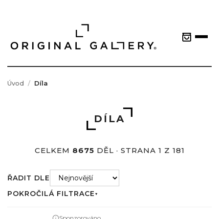
Úvod
Díla
DÍLA
CELKEM
8675
DĚL · STRANA 1 Z 181
ŘADIT DLE
POKROČILÁ FILTRACE
▼
Sponzorováno