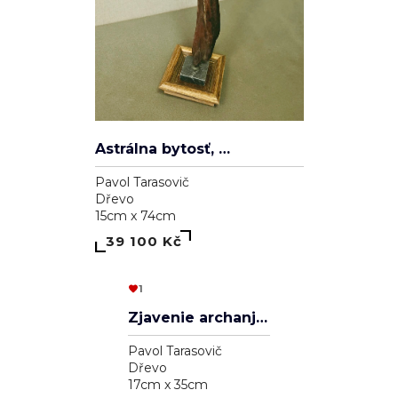
Astrálna bytosť, ktorá má cnosť
Pavol Tarasovič
Dřevo
15cm x 74cm