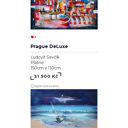
2
Prague DeLuxe
Ľudovít Ševčík
Plátno
150cm x 110cm
31 500 Kč
Sponzorováno