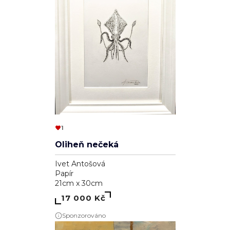
1
Oliheň nečeká
Ivet Antošová
Papír
21cm x 30cm
17 000 Kč
Sponzorováno