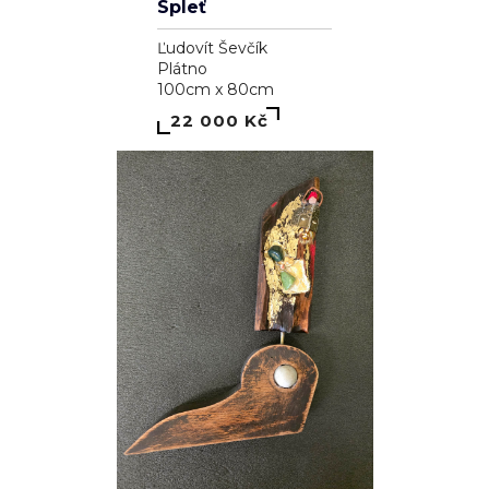
Spleť
Ľudovít Ševčík
Plátno
100cm x 80cm
22 000 Kč