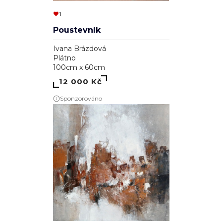
1
Poustevník
Ivana Brázdová
Plátno
100cm x 60cm
12 000 Kč
Sponzorováno