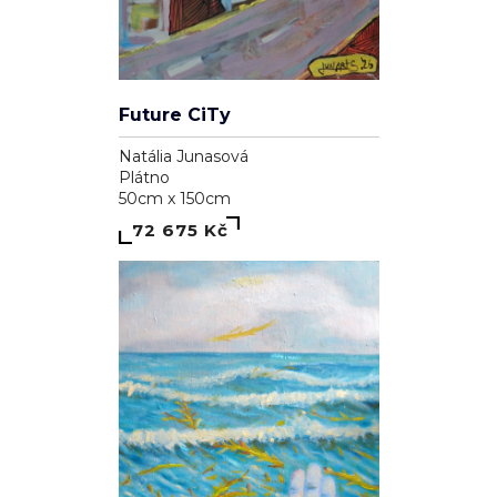
Future CiTy
Natália Junasová
Plátno
50cm x 150cm
72 675 Kč