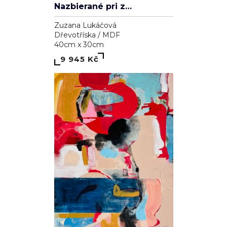
Nazbierané pri západe slnka
Zuzana Lukáčová
Dřevotříska / MDF
40cm x 30cm
9 945 Kč