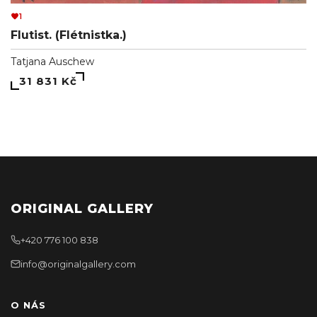
1
Flutist. (Flétnistka.)
Tatjana Auschew
31 831 Kč
ORIGINAL GALLERY
+420 776 100 838
info@originalgallery.com
O NÁS