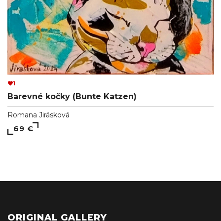
1
Barevné kočky (Bunte Katzen)
Romana Jirásková
69 €
ORIGINAL GALLERY