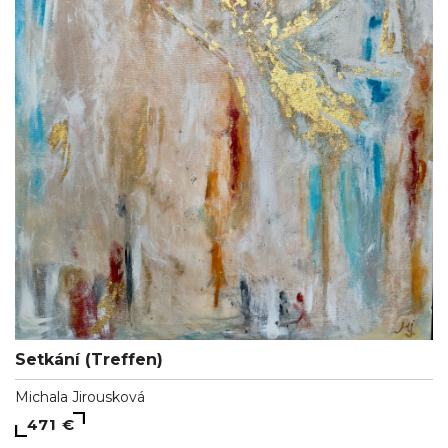
Setkání (Treffen)
Michala Jirousková
471 €