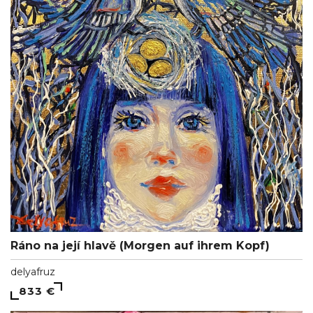
Ráno na její hlavě (Morgen auf ihrem Kopf)
delyafruz
833 €