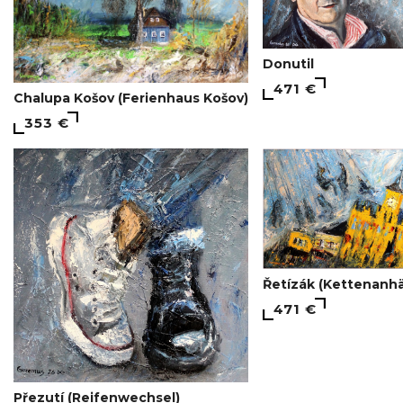
Donutil
471 €
Chalupa Košov (Ferienhaus Košov)
353 €
Řetízák (Kettenanh
471 €
Přezutí (Reifenwechsel)