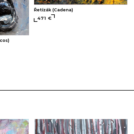
Řetízák (Cadena)
471 €
cos)