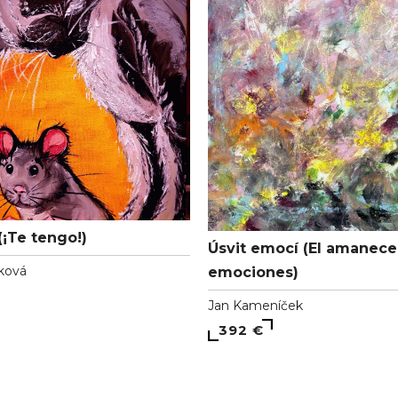
(¡Te tengo!)
Úsvit emocí (El amanece
ková
emociones)
Jan Kameníček
392 €