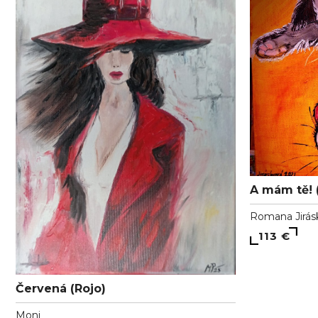
A mám tě! 
Romana Jirás
113 €
Červená (Rojo)
Moni