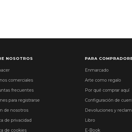
RE NOSOTROS
PARA COMPRADOR
hacer
Enmarcado
nos comerciales
Arte como regalo
ntas frecuentes
Por qué comprar aquí
ones para registrarse
Configuración de cuen
n de nosotros
Devoluciones y reclam
ca de privacidad
Libro
ica de cookies
E-Book