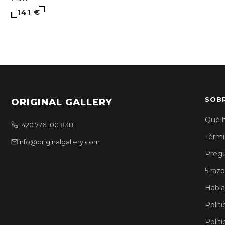
141 €
SOB
ORIGINAL GALLERY
Qué 
+420 776 100 838
Térmi
info@originalgallery.com
Pregu
5 raz
Habla
Políti
Polít