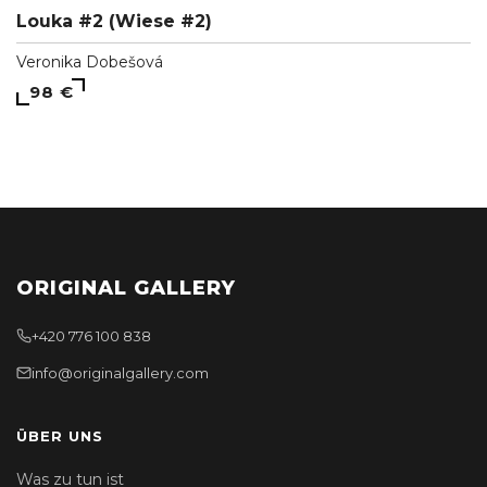
Louka #2 (Wiese #2)
Veronika Dobešová
98 €
ORIGINAL GALLERY
+420 776 100 838
info@originalgallery.com
ÜBER UNS
Was zu tun ist