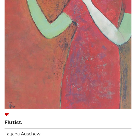
1
Flutist.
Tatjana Auschew