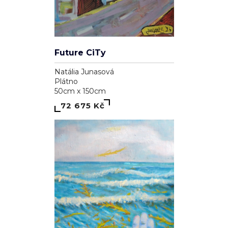
Future CiTy
Natália Junasová
Plátno
50cm x 150cm
72 675 Kč