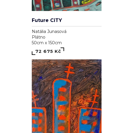
Future CiTY
Natália Junasová
Plátno
50cm x 150cm
72 675 Kč