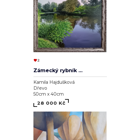
2
Zámecký rybník v Lednici
Kamila Hajdušková
Dřevo
50cm x 40cm
28 000 Kč