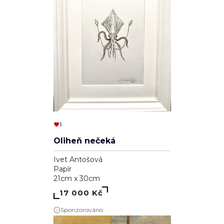
1
Oliheň nečeká
Ivet Antošová
Papír
21cm x 30cm
17 000 Kč
Sponzorováno