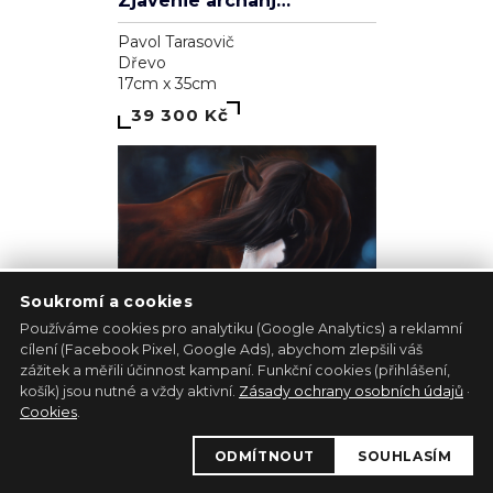
Zjavenie archanjela
Pavol Tarasovič
Dřevo
17cm x 35cm
39 300 Kč
Soukromí a cookies
Používáme cookies pro analytiku (Google Analytics) a reklamní
cílení (Facebook Pixel, Google Ads), abychom zlepšili váš
zážitek a měřili účinnost kampaní. Funkční cookies (přihlášení,
1
košík) jsou nutné a vždy aktivní.
Zásady ochrany osobních údajů
·
Kůň - bílá lucernička
Cookies
.
Marie Madej
ODMÍTNOUT
SOUHLASÍM
Plátno