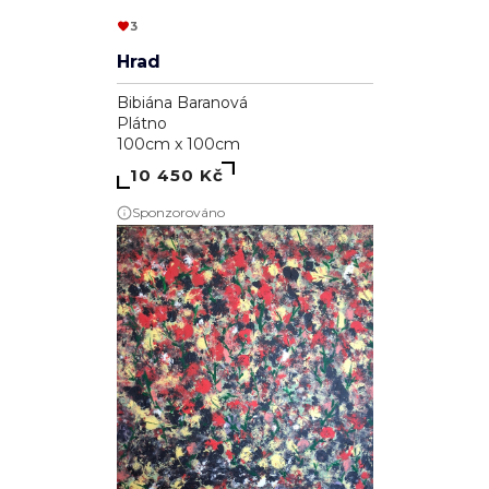
3
Hrad
Bibiána Baranová
Plátno
100cm x 100cm
10 450 Kč
Sponzorováno