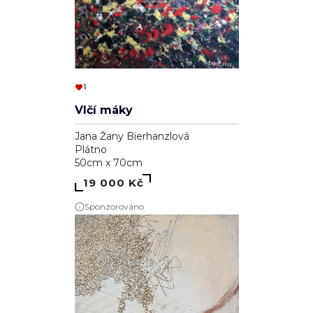
1
Vlčí máky
Jana Žany Bierhanzlová
Plátno
50cm x 70cm
19 000 Kč
Sponzorováno