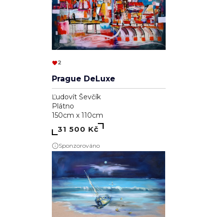
2
Prague DeLuxe
Ľudovít Ševčík
Plátno
150cm x 110cm
31 500 Kč
Sponzorováno