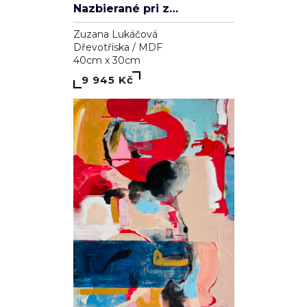
Nazbierané pri západe slnka
Zuzana Lukáčová
Dřevotříska / MDF
40cm x 30cm
9 945 Kč