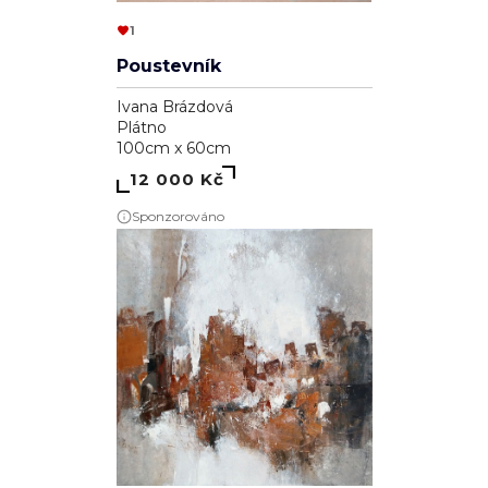
1
Poustevník
Ivana Brázdová
Plátno
100cm x 60cm
12 000 Kč
Sponzorováno