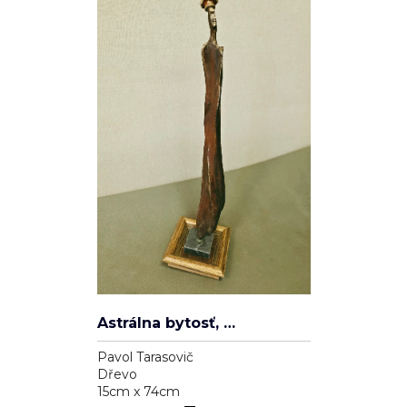
Astrálna bytosť, ktorá má cnosť
Pavol Tarasovič
Dřevo
15cm x 74cm