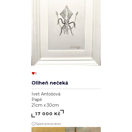
1
Oliheň nečeká
Ivet Antošová
Papír
21cm x 30cm
17 000 Kč
Sponzorováno