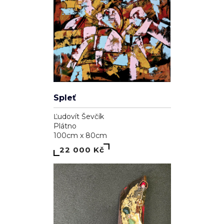
Spleť
Ľudovít Ševčík
Plátno
100cm x 80cm
22 000 Kč