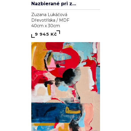
Nazbierané pri západe slnka
Zuzana Lukáčová
Dřevotříska / MDF
40cm x 30cm
9 945 Kč