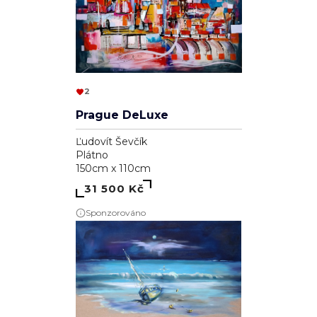
2
Prague DeLuxe
Ľudovít Ševčík
Plátno
150cm x 110cm
31 500 Kč
Sponzorováno