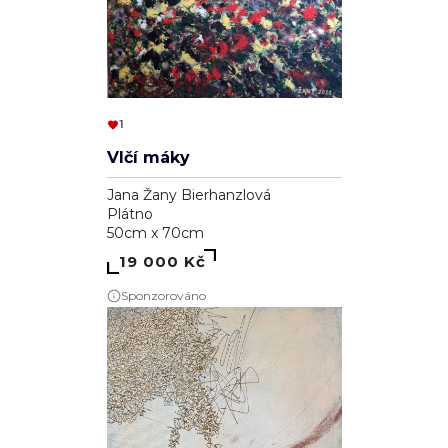
1
Vlčí máky
Jana Žany Bierhanzlová
Plátno
50cm x 70cm
19 000 Kč
Sponzorováno