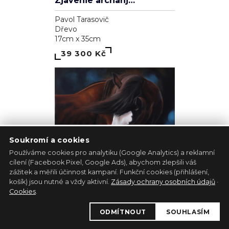
Zjavenie archanjela
Pavol Tarasovič
Dřevo
17cm x 35cm
39 300 Kč
Soukromí a cookies
Používáme cookies pro analytiku (Google Analytics) a reklamní
cílení (Facebook Pixel, Google Ads), abychom zlepšili váš
zážitek a měřili účinnost kampaní. Funkční cookies (přihlášení,
1
košík) jsou nutné a vždy aktivní.
Zásady ochrany osobních údajů
·
Kůň - bílá lucernička
Cookies
.
Marie Madej
ODMÍTNOUT
SOUHLASÍM
Plátno