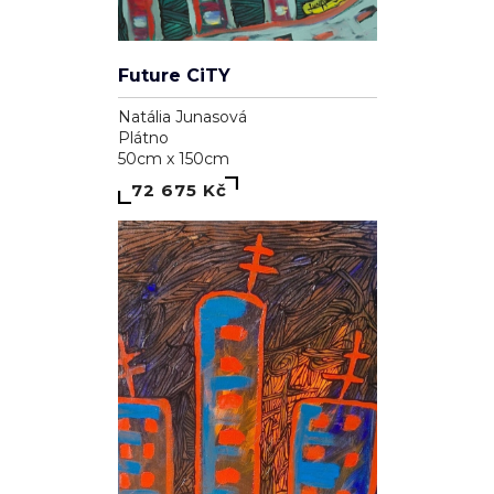
Future CiTY
Natália Junasová
Plátno
50cm x 150cm
72 675 Kč