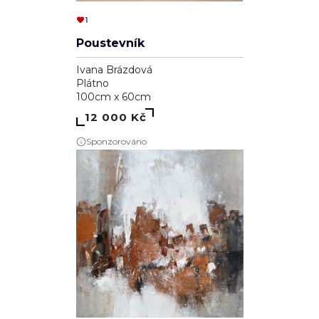
1
Poustevník
Ivana Brázdová
Plátno
100cm x 60cm
12 000 Kč
Sponzorováno