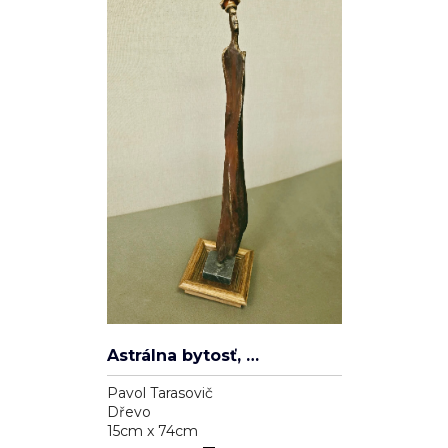
Astrálna bytosť, ktorá má cnosť
Pavol Tarasovič
Dřevo
15cm x 74cm