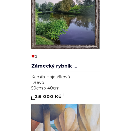
2
Zámecký rybník v Lednici
Kamila Hajdušková
Dřevo
50cm x 40cm
28 000 Kč