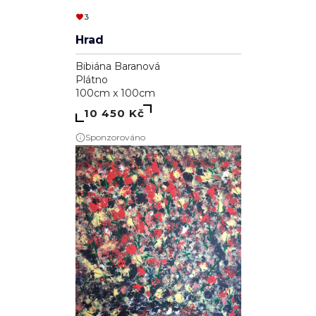
3
Hrad
Bibiána Baranová
Plátno
100cm x 100cm
10 450 Kč
Sponzorováno