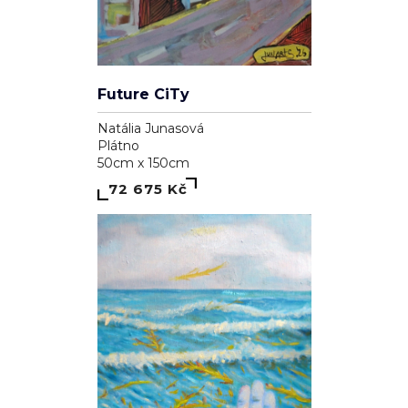
Future CiTy
Natália Junasová
Plátno
50cm x 150cm
72 675 Kč