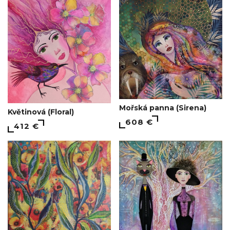
Mořská panna (Sirena)
Květinová (Floral)
608 €
412 €