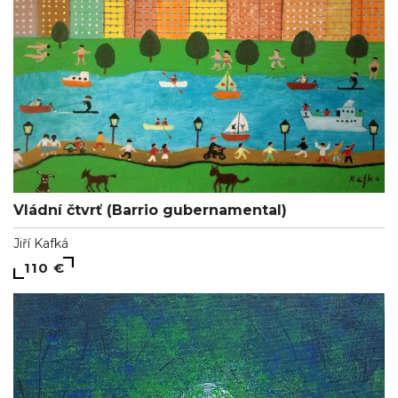
Vládní čtvrť (Barrio gubernamental)
Jiří Kafká
110 €