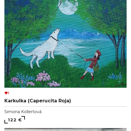
1
Karkulka (Caperucita Roja)
Simona Kollertová
122 €