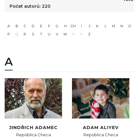
Počet autorů: 220
A
B
C
D
E
F
G
H
CH
I
J
K
L
M
N
O
P
Q
R
S
T
U
V
W
X
Y
Z
A
JINDŘICH ADAMEC
ADAM ALIYEV
República Checa
República Checa