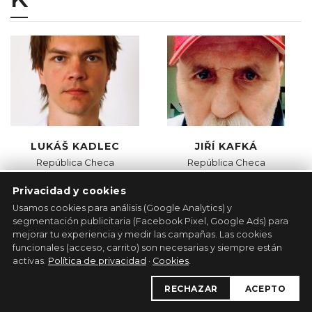
LUKÁŠ KADLEC
JIŘÍ KAFKÁ
República Checa
República Checa
33 obras
97 obras
Privacidad y cookies
Usamos cookies para análisis (Google Analytics) y
segmentación publicitaria (Facebook Pixel, Google Ads) para
mejorar tu experiencia y medir las campañas. Las cookies
funcionales (acceso, carrito) son necesarias y siempre están
activas.
Política de privacidad
·
Cookies
.
RECHAZAR
ACEPTO
JAN KAMENÍČEK
KARA MELOVÁ