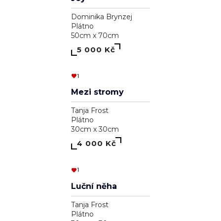
V roku draka
Ľudovít Ševčík
Plátno
70cm x 80cm
19 800 Kč
"Zrcadlení"