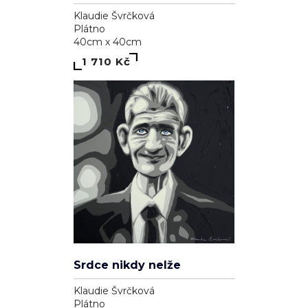
Klaudie Švrčková
Plátno
40cm x 40cm
1 710 Kč
Srdce nikdy nelže
Klaudie Švrčková
Plátno