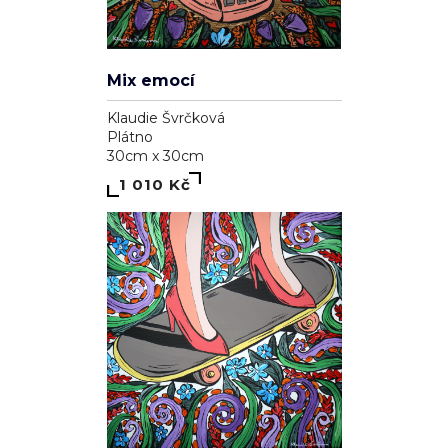
Mix emocí
Klaudie Švrčková
Plátno
30cm x 30cm
1 010 Kč