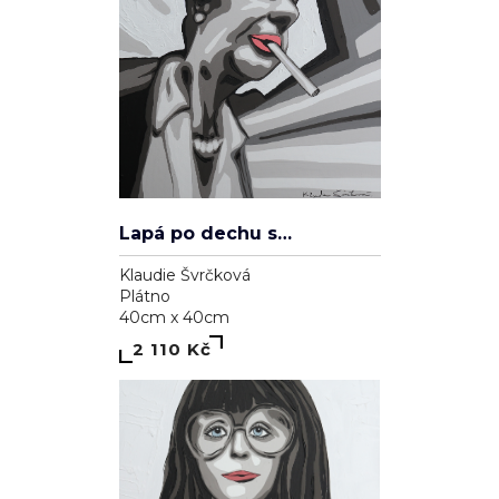
Lapá po dechu skrz zničené plíce
Klaudie Švrčková
Plátno
40cm x 40cm
2 110 Kč