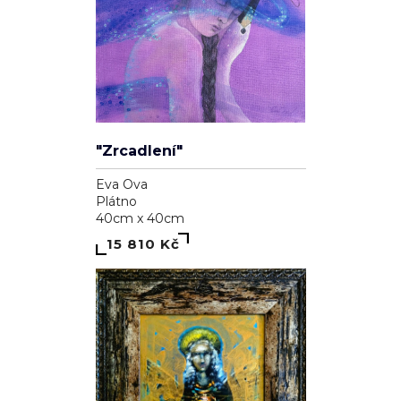
Look Back
Eugene Ivanov
Plátno
35cm x 50cm
11 000 Kč