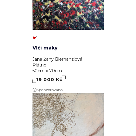
1
Vlčí máky
Jana Žany Bierhanzlová
Plátno
50cm x 70cm
19 000 Kč
Sponzorováno