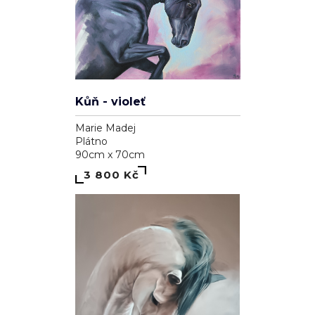
Kůň - violeť
Marie Madej
Plátno
90cm x 70cm
3 800 Kč