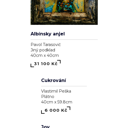
"V harmonii"
Eva Ova
Plátno
40cm x 40cm
15 810 Kč