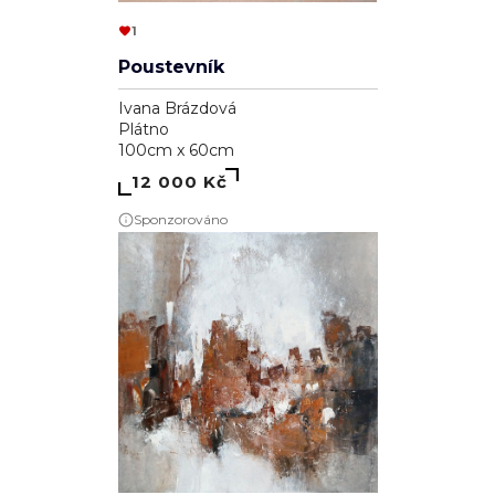
1
Poustevník
Ivana Brázdová
Plátno
100cm x 60cm
12 000 Kč
Sponzorováno