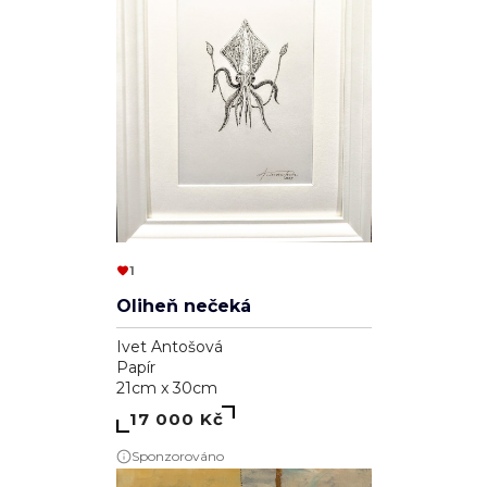
1
Oliheň nečeká
Ivet Antošová
Papír
21cm x 30cm
17 000 Kč
Sponzorováno