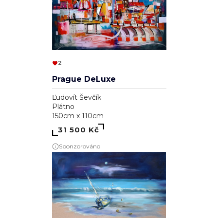
2
Prague DeLuxe
Ľudovít Ševčík
Plátno
150cm x 110cm
31 500 Kč
Sponzorováno