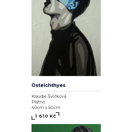
Osteichthyes
Klaudie Švrčková
Plátno
40cm x 60cm
1 610 Kč