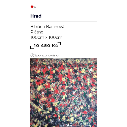
3
Hrad
Bibiána Baranová
Plátno
100cm x 100cm
10 450 Kč
Sponzorováno