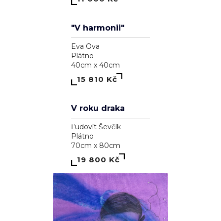
The morning after
Dominika Brynzej
Plátno
55cm x 75cm
3 000 Kč