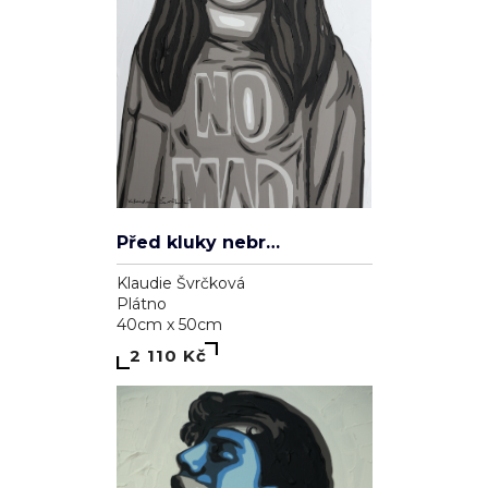
Před kluky nebrečím
Klaudie Švrčková
Plátno
40cm x 50cm
2 110 Kč