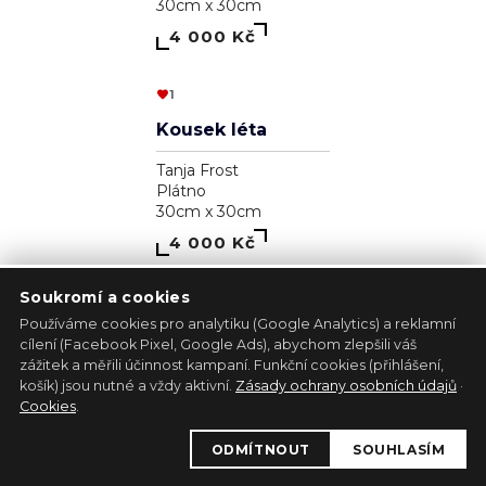
Eva Ova
Plátno
40cm x 40cm
15 810 Kč
Soukromí a cookies
Používáme cookies pro analytiku (Google Analytics) a reklamní
cílení (Facebook Pixel, Google Ads), abychom zlepšili váš
zážitek a měřili účinnost kampaní. Funkční cookies (přihlášení,
košík) jsou nutné a vždy aktivní.
Zásady ochrany osobních údajů
·
Cookies
.
Albínsky anjel
ODMÍTNOUT
SOUHLASÍM
Pavol Tarasovič
Jiný podklad