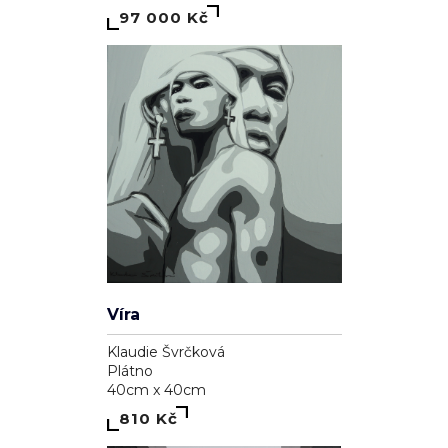
97 000 Kč
Víra
Klaudie Švrčková
Plátno
40cm x 40cm
810 Kč