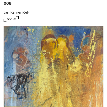
008
Jan Kameníček
67 €