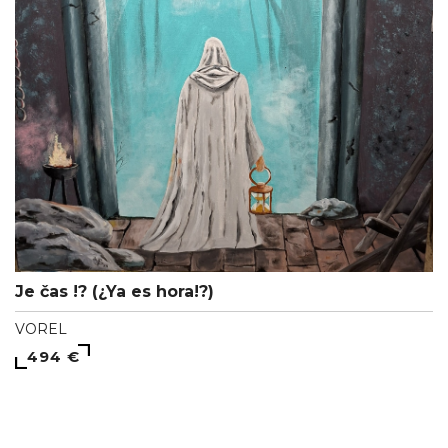
Je čas !? (¿Ya es hora!?)
VOREL
494 €