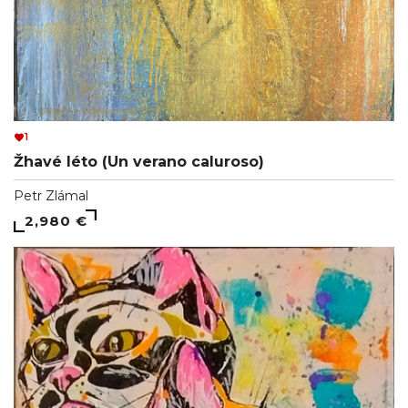
1
Žhavé léto (Un verano caluroso)
Petr Zlámal
2,980 €