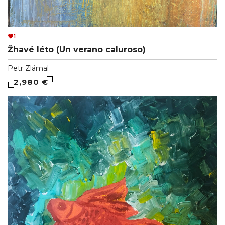
1
Žhavé léto (Un verano caluroso)
Petr Zlámal
2,980 €