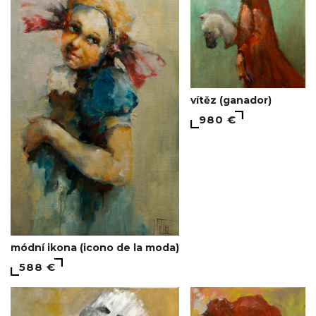
vítěz (ganador)
980 €
módní ikona (icono de la moda)
588 €