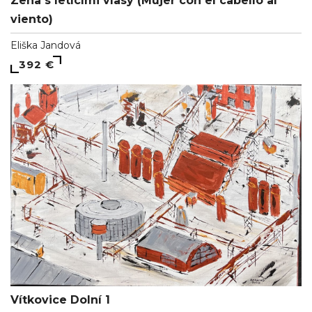
Zena s letícími vlasy (Mujer con el cabello al
viento)
Eliška Jandová
392 €
Vítkovice Dolní 1