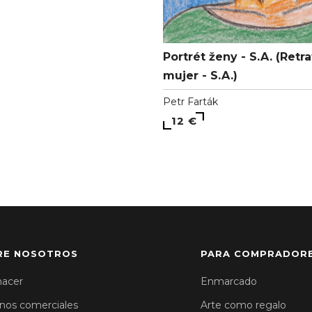
Portrét ženy - S.A. (Retr
mujer - S.A.)
Petr Farták
12 €
RE NOSOTROS
PARA COMPRADOR
hacer
Enmarcado
nos comerciales
Arte como regalo