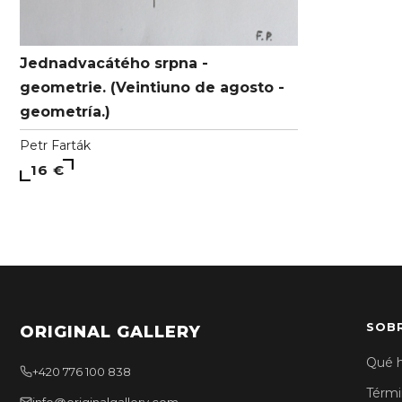
Jednadvacátého srpna -
geometrie. (Veintiuno de agosto -
geometría.)
Petr Farták
16 €
SOB
ORIGINAL GALLERY
Qué 
+420 776 100 838
Térmi
info@originalgallery.com