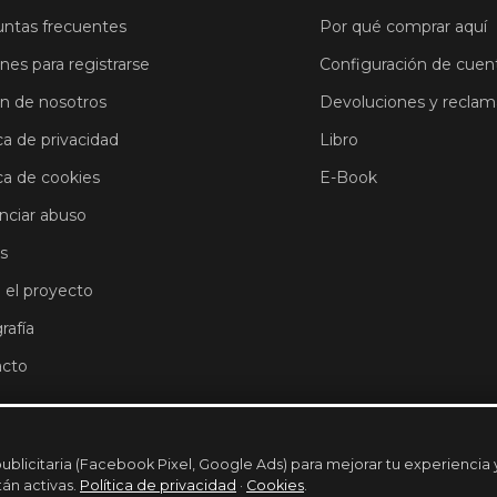
ntas frecuentes
Por qué comprar aquí
ones para registrarse
Configuración de cuen
n de nosotros
Devoluciones y reclam
ca de privacidad
Libro
ica de cookies
E-Book
ciar abuso
s
 el proyecto
rafía
acto
ublicitaria (Facebook Pixel, Google Ads) para mejorar tu experiencia
tán activas.
Política de privacidad
·
Cookies
.