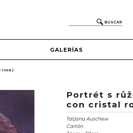
BUSCAR
GALERÍAS
 rosa.)
Portrét s rů
con cristal r
Tatjana Auschew
Cartón