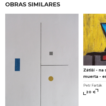
OBRAS SIMILARES
Zátiší - na
muerta - en
Petr Farták
20 €