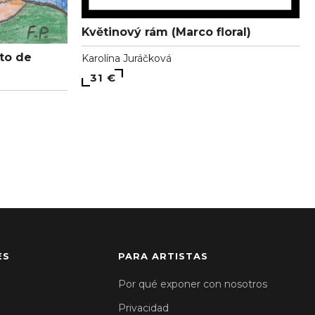
Květinový rám (Marco floral)
ato de
Karolína Juráčková
31 €
ES
PARA ARTISTAS
Por qué exponer con nosotros
Privacidad