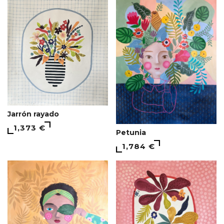
Jarrón rayado
1,373 €
Petunia
1,784 €