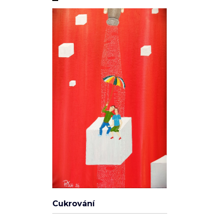
Soukromí a cookies
Používáme cookies pro analytiku (Google Analytics) a reklamní
cílení (Facebook Pixel, Google Ads), abychom zlepšili váš
zážitek a měřili účinnost kampaní. Funkční cookies (přihlášení,
košík) jsou nutné a vždy aktivní.
Zásady ochrany osobních údajů
·
Cookies
.
Cukrování
ODMÍTNOUT
SOUHLASÍM