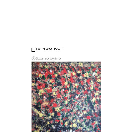
3
Hrad
Bibiána Baranová
Plátno
100cm x 100cm
10 450 Kč
Sponzorováno