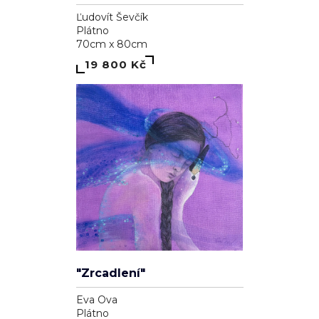
Ľudovít Ševčík
Plátno
70cm x 80cm
19 800 Kč
"Zrcadlení"
Eva Ova
Plátno