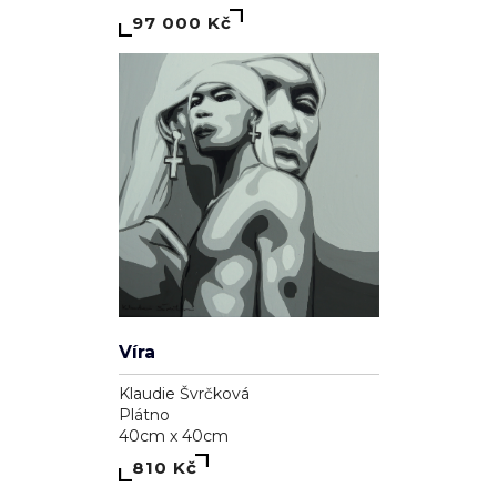
97 000 Kč
Víra
Klaudie Švrčková
Plátno
40cm x 40cm
810 Kč