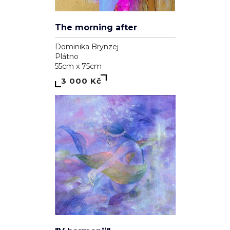
The morning after
Dominika Brynzej
Plátno
55cm x 75cm
3 000 Kč
"V harmonii"