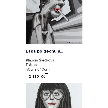
Lapá po dechu skrz zničené plíce
Klaudie Švrčková
Plátno
40cm x 40cm
2 110 Kč