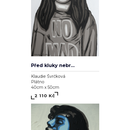
Před kluky nebrečím
Klaudie Švrčková
Plátno
40cm x 50cm
2 110 Kč