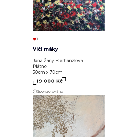
1
Vlčí máky
Jana Žany Bierhanzlová
Plátno
50cm x 70cm
19 000 Kč
Sponzorováno