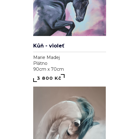
Kůň - violeť
Marie Madej
Plátno
90cm x 70cm
3 800 Kč