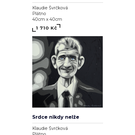
Klaudie Švrčková
Plátno
40cm x 40cm
1 710 Kč
Srdce nikdy nelže
Klaudie Švrčková
Plátno