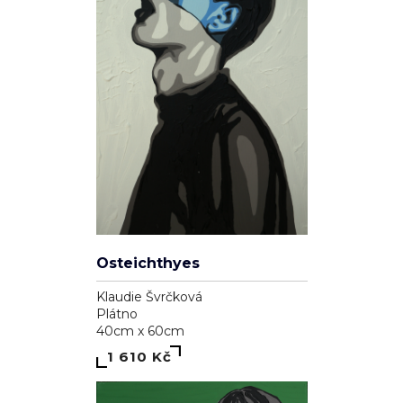
Osteichthyes
Klaudie Švrčková
Plátno
40cm x 60cm
1 610 Kč