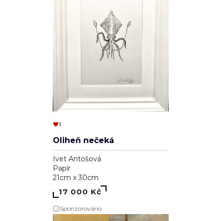
1
Oliheň nečeká
Ivet Antošová
Papír
21cm x 30cm
17 000 Kč
Sponzorováno