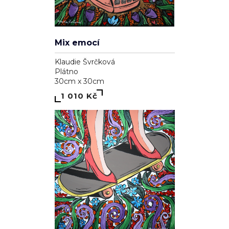
Mix emocí
Klaudie Švrčková
Plátno
30cm x 30cm
1 010 Kč