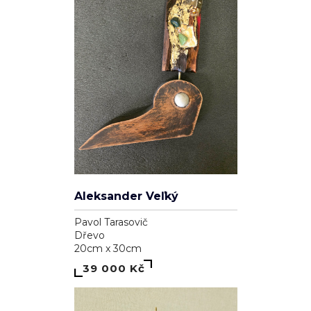
Genesis
Dominika Brynzej
Plátno
55cm x 75cm
7 000 Kč