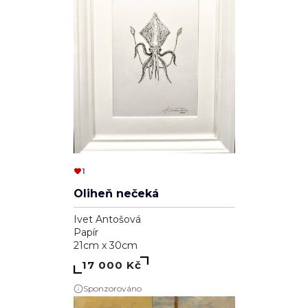
1
Oliheň nečeká
Ivet Antošová
Papír
21cm x 30cm
17 000 Kč
Sponzorováno