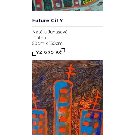
Future CiTY
Natália Junasová
Plátno
50cm x 150cm
72 675 Kč