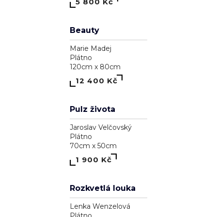
Astrálna bytosť, ktorá má cnosť
Pavol Tarasovič
Dřevo
15cm x 74cm