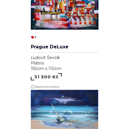
2
Prague DeLuxe
Ľudovít Ševčík
Plátno
150cm x 110cm
31 500 Kč
Sponzorováno