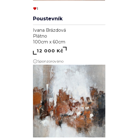
1
Poustevník
Ivana Brázdová
Plátno
100cm x 60cm
12 000 Kč
Sponzorováno