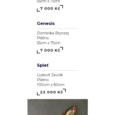
A garden inside me
Dominika Brynzej
Plátno
55cm x 75cm
7 000 Kč