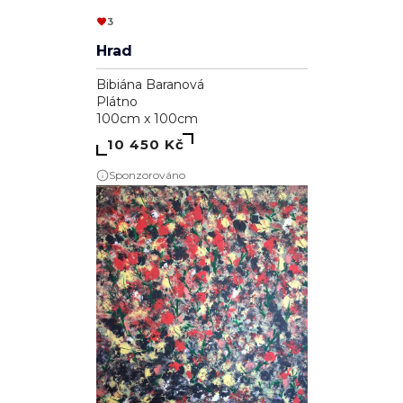
3
Hrad
Bibiána Baranová
Plátno
100cm x 100cm
10 450 Kč
Sponzorováno