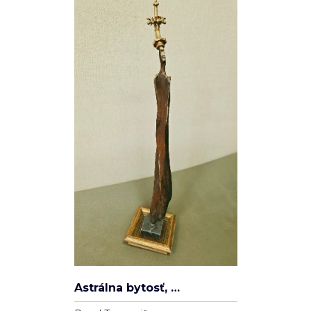
Spleť
Ľudovít Ševčík
Plátno
100cm x 80cm
22 000 Kč