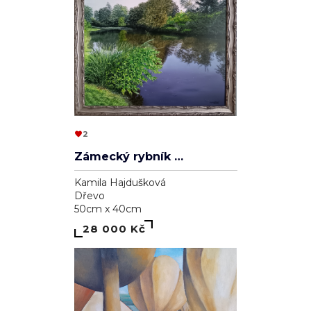
2
Zámecký rybník v Lednici
Kamila Hajdušková
Dřevo
50cm x 40cm
28 000 Kč