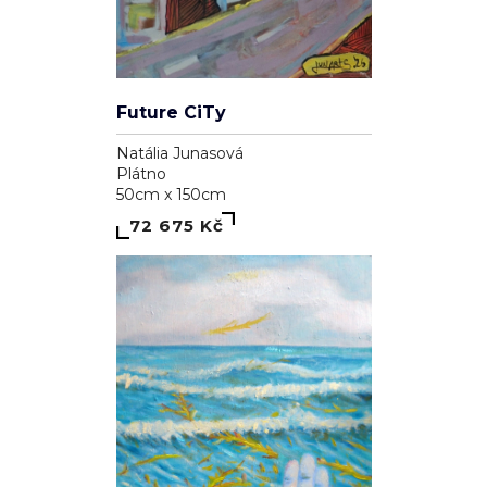
Future CiTy
Natália Junasová
Plátno
50cm x 150cm
72 675 Kč