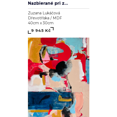
Nazbierané pri západe slnka
Zuzana Lukáčová
Dřevotříska / MDF
40cm x 30cm
9 945 Kč