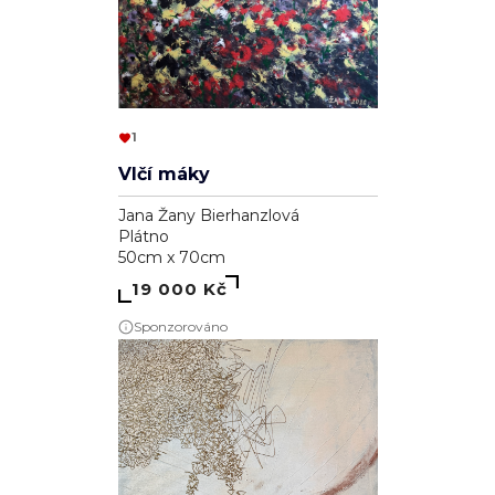
1
Vlčí máky
Jana Žany Bierhanzlová
Plátno
50cm x 70cm
19 000 Kč
Sponzorováno