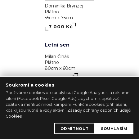
Zjavenie archanjela
Pavol Tarasovič
Dřevo
17cm x 35cm
39 300 Kč
Soukromí a cookies
Používáme cookies pro analytiku (Google Analytics) a reklamní
cílení (Facebook Pixel, Google Ads), abychom zlepšili váš
zážitek a měřili účinnost kampaní. Funkční cookies (přihlášení,
1
košík) jsou nutné a vždy aktivní.
Zásady ochrany osobních údajů
·
Kůň - bílá lucernička
Cookies
.
Marie Madej
ODMÍTNOUT
SOUHLASÍM
Plátno