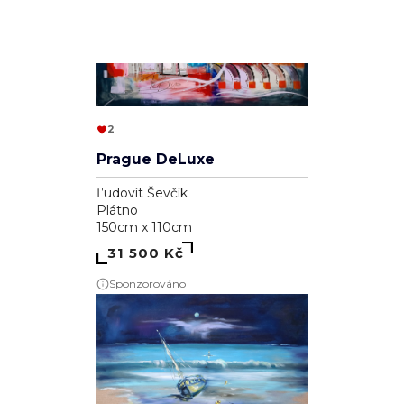
2
Prague DeLuxe
Ľudovít Ševčík
Plátno
150cm x 110cm
31 500 Kč
Sponzorováno