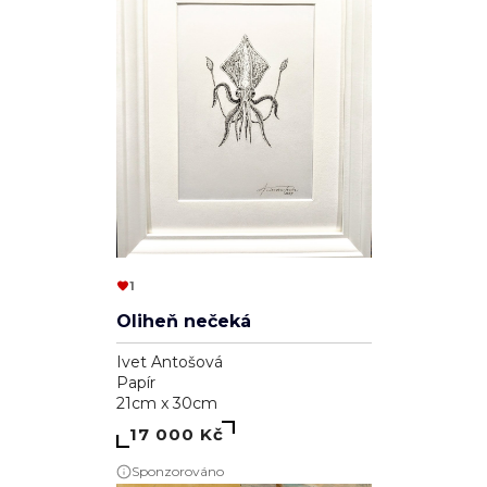
1
Oliheň nečeká
Ivet Antošová
Papír
21cm x 30cm
17 000 Kč
Sponzorováno