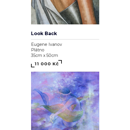
Look Back
Eugene Ivanov
Plátno
35cm x 50cm
11 000 Kč