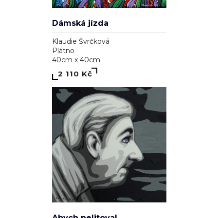
Dámská jízda
Klaudie Švrčková
Plátno
40cm x 40cm
2 110 Kč
Abych nelitoval