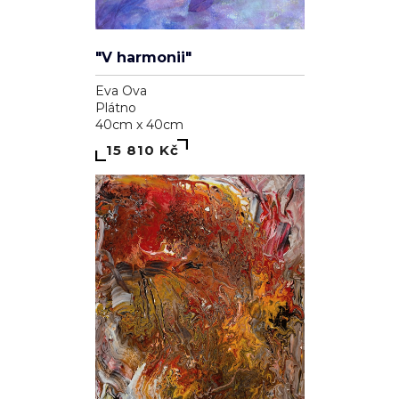
"V harmonii"
Eva Ova
Plátno
40cm x 40cm
15 810 Kč