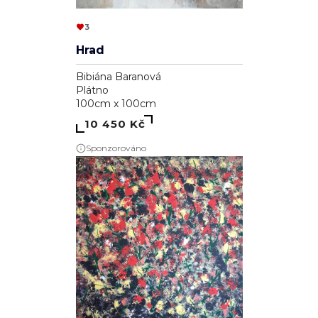
3
Hrad
Bibiána Baranová
Plátno
100cm x 100cm
10 450 Kč
Sponzorováno