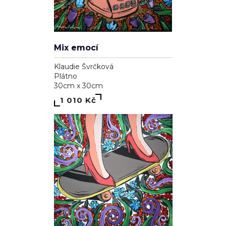
Mix emocí
Klaudie Švrčková
Plátno
30cm x 30cm
1 010 Kč