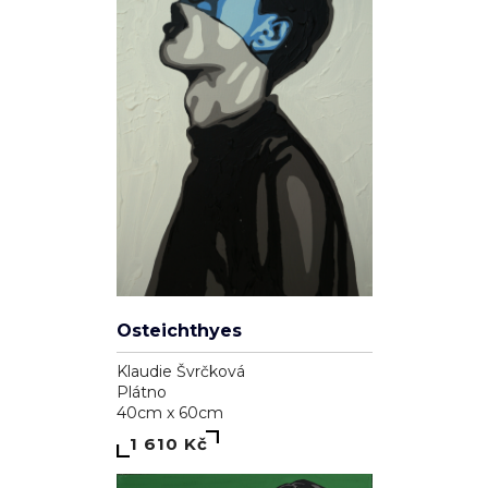
Osteichthyes
Klaudie Švrčková
Plátno
40cm x 60cm
1 610 Kč