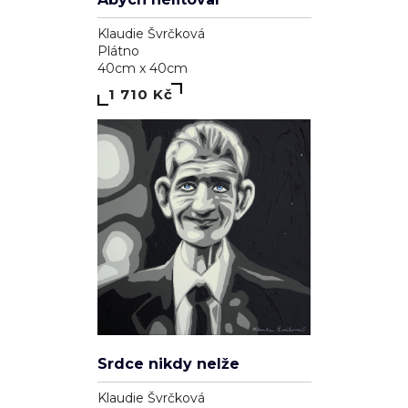
Klaudie Švrčková
Plátno
40cm x 40cm
1 710 Kč
Srdce nikdy nelže
Klaudie Švrčková
Plátno