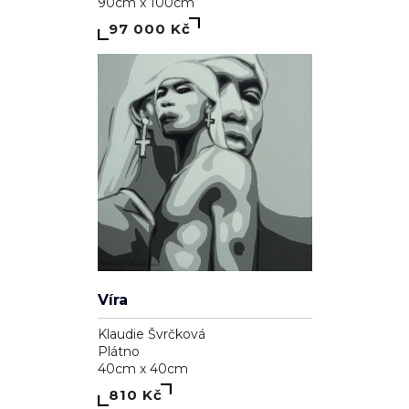
97 000 Kč
Víra
Klaudie Švrčková
Plátno
40cm x 40cm
810 Kč