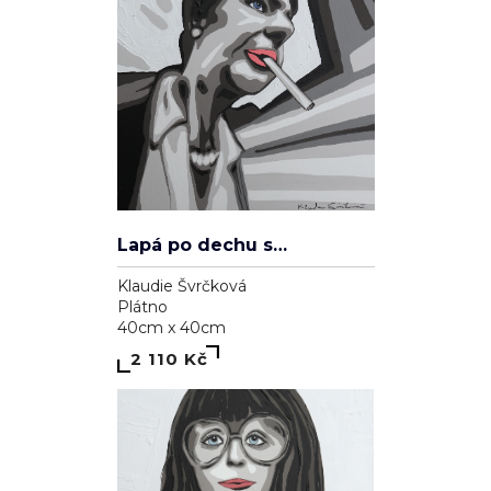
Lapá po dechu skrz zničené plíce
Klaudie Švrčková
Plátno
40cm x 40cm
2 110 Kč