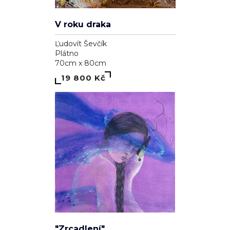
V roku draka
Ľudovít Ševčík
Plátno
70cm x 80cm
19 800 Kč
"Zrcadlení"