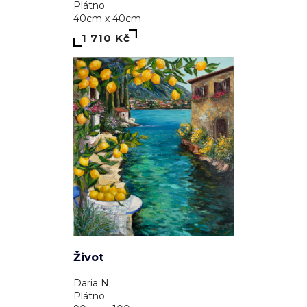
40cm x 40cm
1 710 Kč
Život
Daria N
Plátno
90cm x 100cm