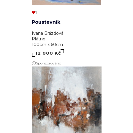
1
Poustevník
Ivana Brázdová
Plátno
100cm x 60cm
12 000 Kč
Sponzorováno