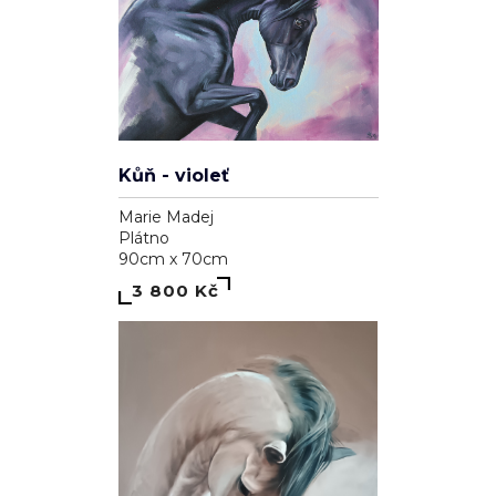
Kůň - violeť
Marie Madej
Plátno
90cm x 70cm
3 800 Kč