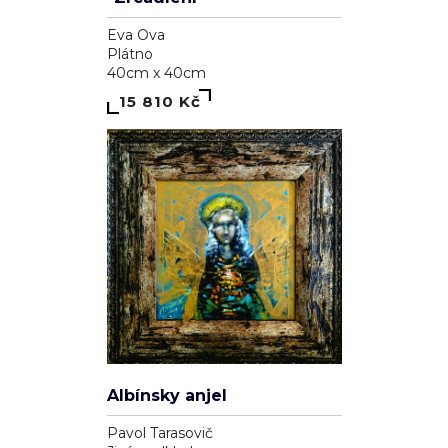
Eva Ova
Plátno
40cm x 40cm
15 810 Kč
Soukromí a cookies
Používáme cookies pro analytiku (Google Analytics) a reklamní
cílení (Facebook Pixel, Google Ads), abychom zlepšili váš
zážitek a měřili účinnost kampaní. Funkční cookies (přihlášení,
košík) jsou nutné a vždy aktivní.
Zásady ochrany osobních údajů
·
Cookies
.
Albínsky anjel
ODMÍTNOUT
SOUHLASÍM
Pavol Tarasovič
Jiný podklad