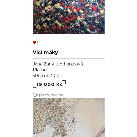
1
Vlčí máky
Jana Žany Bierhanzlová
Plátno
50cm x 70cm
19 000 Kč
Sponzorováno