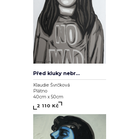
Před kluky nebrečím
Klaudie Švrčková
Plátno
40cm x 50cm
2 110 Kč