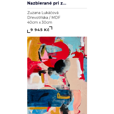
Nazbierané pri západe slnka
Zuzana Lukáčová
Dřevotříska / MDF
40cm x 30cm
9 945 Kč