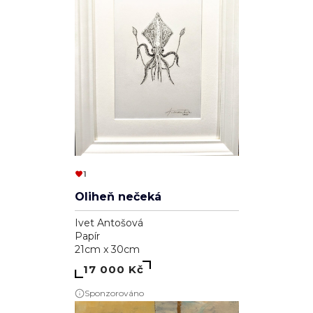
1
Oliheň nečeká
Ivet Antošová
Papír
21cm x 30cm
17 000 Kč
Sponzorováno