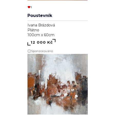
1
Poustevník
Ivana Brázdová
Plátno
100cm x 60cm
12 000 Kč
Sponzorováno