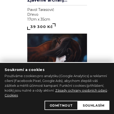
Zjavenie archanjela
Pavol Tarasovič
Dřevo
17cm x 35cm
39 300 Kč
Soukromí a cookies
Používáme cookies pro analytiku (Google Analytics) a reklamní
cílení (Facebook Pixel, Google Ads), abychom zlepšili váš
zážitek a měřili účinnost kampaní. Funkční cookies (přihlášení,
1
košík) jsou nutné a vždy aktivní.
Zásady ochrany osobních údajů
·
Kůň - bílá lucernička
Cookies
.
Marie Madej
ODMÍTNOUT
SOUHLASÍM
Plátno