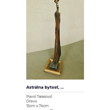
Astrálna bytosť, ktorá má cnosť
Pavol Tarasovič
Dřevo
15cm x 74cm