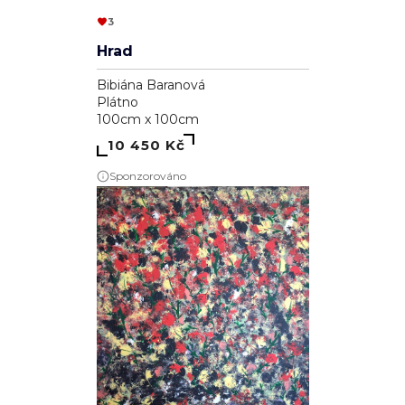
3
Hrad
Bibiána Baranová
Plátno
100cm x 100cm
10 450 Kč
Sponzorováno