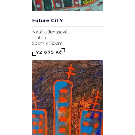
Future CiTY
Natália Junasová
Plátno
50cm x 150cm
72 675 Kč