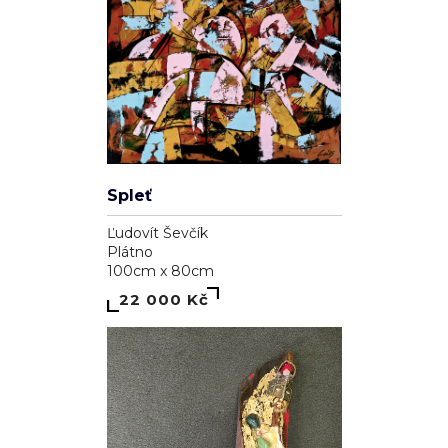
Spleť
Ľudovít Ševčík
Plátno
100cm x 80cm
22 000 Kč