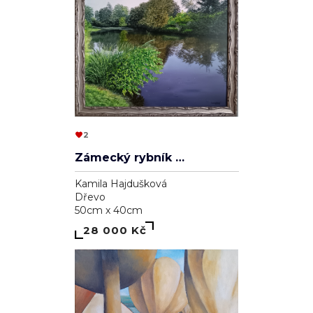
2
Zámecký rybník v Lednici
Kamila Hajdušková
Dřevo
50cm x 40cm
28 000 Kč