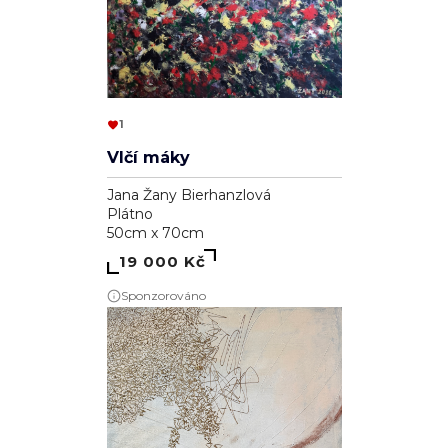
1
Vlčí máky
Jana Žany Bierhanzlová
Plátno
50cm x 70cm
19 000 Kč
Sponzorováno