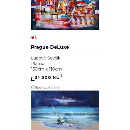
2
Prague DeLuxe
Ľudovít Ševčík
Plátno
150cm x 110cm
31 500 Kč
Sponzorováno