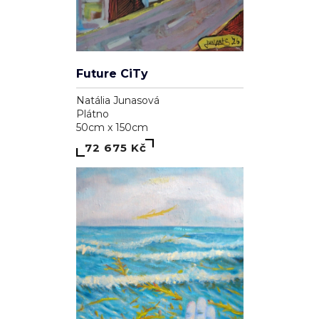
Future CiTy
Natália Junasová
Plátno
50cm x 150cm
72 675 Kč