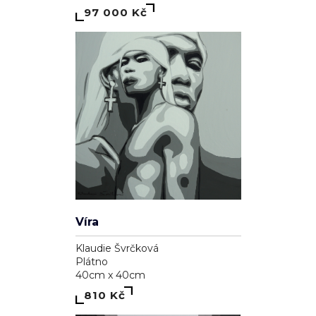
97 000 Kč
Víra
Klaudie Švrčková
Plátno
40cm x 40cm
810 Kč