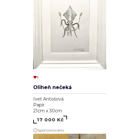
1
Oliheň nečeká
Ivet Antošová
Papír
21cm x 30cm
17 000 Kč
Sponzorováno