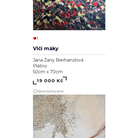
1
Vlčí máky
Jana Žany Bierhanzlová
Plátno
50cm x 70cm
19 000 Kč
Sponzorováno