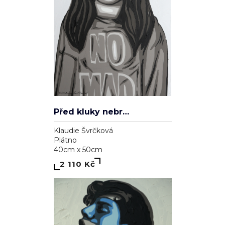
Před kluky nebrečím
Klaudie Švrčková
Plátno
40cm x 50cm
2 110 Kč