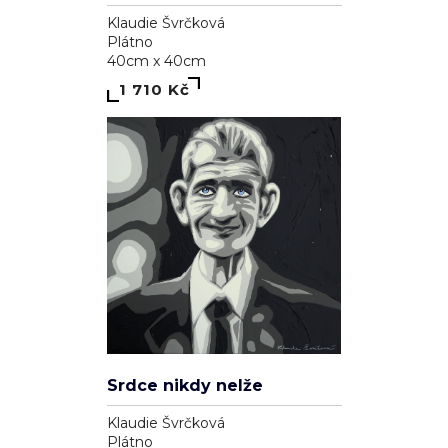
Klaudie Švrčková
Plátno
40cm x 40cm
1 710 Kč
Srdce nikdy nelže
Klaudie Švrčková
Plátno