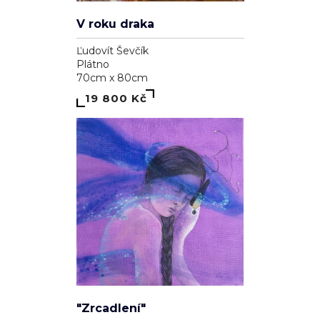
V roku draka
Ľudovít Ševčík
Plátno
70cm x 80cm
19 800 Kč
"Zrcadlení"