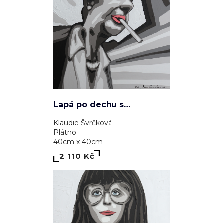
Lapá po dechu skrz zničené plíce
Klaudie Švrčková
Plátno
40cm x 40cm
2 110 Kč