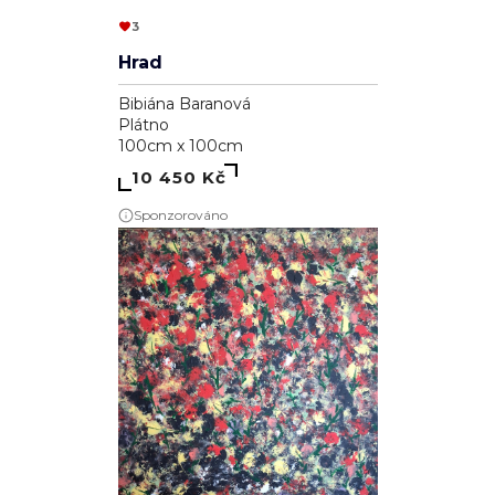
3
Hrad
Bibiána Baranová
Plátno
100cm x 100cm
10 450 Kč
Sponzorováno