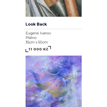
Look Back
Eugene Ivanov
Plátno
35cm x 50cm
11 000 Kč