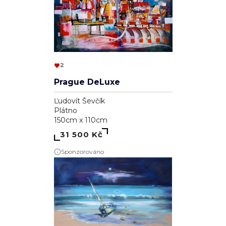
2
Prague DeLuxe
Ľudovít Ševčík
Plátno
150cm x 110cm
31 500 Kč
Sponzorováno