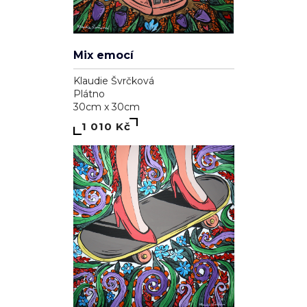
Mix emocí
Klaudie Švrčková
Plátno
30cm x 30cm
1 010 Kč