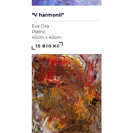
"V harmonii"
Eva Ova
Plátno
40cm x 40cm
15 810 Kč