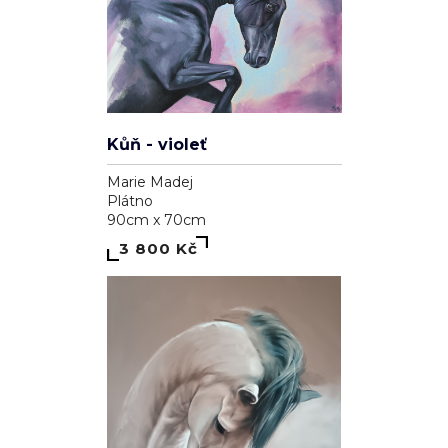
Kůň - violeť
Marie Madej
Plátno
90cm x 70cm
3 800 Kč