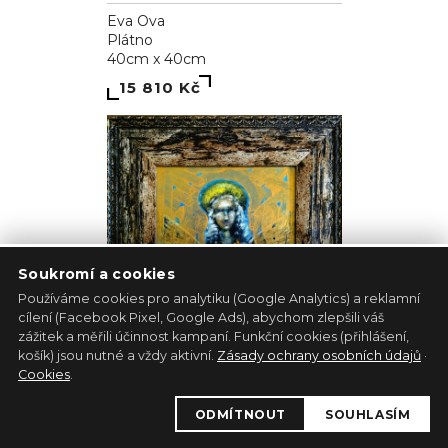
Eva Ova
Plátno
40cm x 40cm
15 810 Kč
Soukromí a cookies
Používáme cookies pro analytiku (Google Analytics) a reklamní
cílení (Facebook Pixel, Google Ads), abychom zlepšili váš
zážitek a měřili účinnost kampaní. Funkční cookies (přihlášení,
košík) jsou nutné a vždy aktivní.
Zásady ochrany osobních údajů
·
Cookies
.
Albínsky anjel
ODMÍTNOUT
SOUHLASÍM
Pavol Tarasovič
Jiný podklad