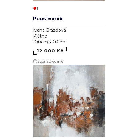
1
Poustevník
Ivana Brázdová
Plátno
100cm x 60cm
12 000 Kč
Sponzorováno