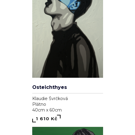
Osteichthyes
Klaudie Švrčková
Plátno
40cm x 60cm
1 610 Kč