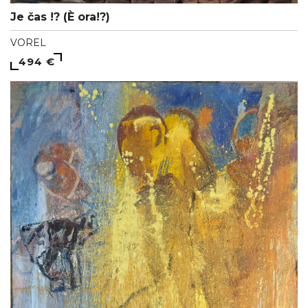
Je čas !? (È ora!?)
VOREL
494 €