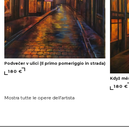
Podvečer v ulici (Il primo pomeriggio in strada)
180 €
Když měs
180 €
Mostra tutte le opere dell'artista