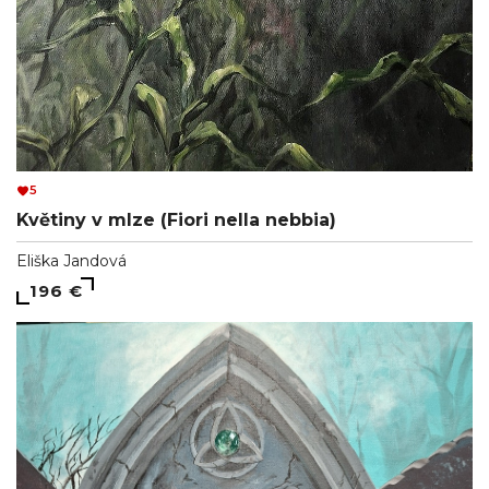
5
Květiny v mlze (Fiori nella nebbia)
Eliška Jandová
196 €