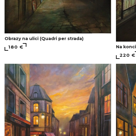
Obrazy na ulici (Quadri per strada)
180 €
Na konci
220 €