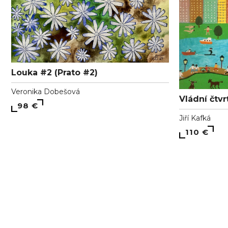
Louka #2 (Prato #2)
Veronika Dobešová
Vládní čtvr
98 €
Jiří Kafká
110 €