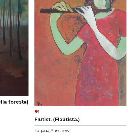
lla foresta)
1
Flutist. (Flautista.)
Tatjana Auschew