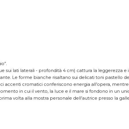
io”.
sui lati laterali - profondità 4 cm) cattura la leggerezza e i
nte. Le forme bianche risaltano sui delicati toni pastello de
vaci accenti cromatici conferiscono energia all’opera, ment
momento in cui il vento, la luce e il mare si fondono in un u
 prima volta alla mostra personale dell’autrice presso la gall