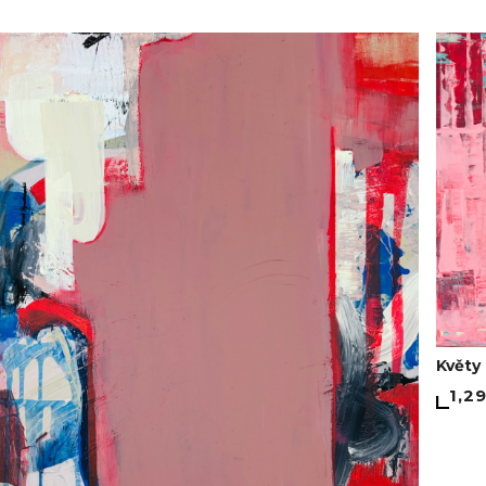
Květy 
1,2