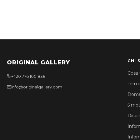
CHI 
ORIGINAL GALLERY
Cosa 
+420 776 100 838
Termin
info@originalgallery.com
Doma
5 moti
Dicon
Infor
Infor