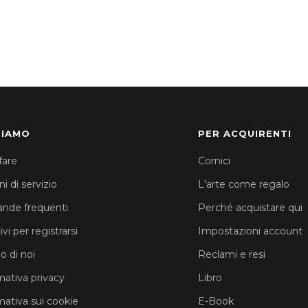
SIAMO
PER ACQUIRENTI
fare
Cornici
i di servizio
L'arte come regalo
nde frequenti
Perché acquistare qui
vi per registrarsi
Impostazioni account
o di noi
Reclami e resi
mativa privacy
Libro
mativa sui cookie
E-Book