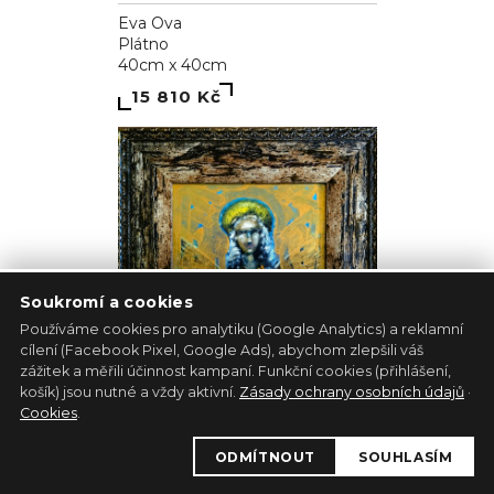
Eva Ova
Plátno
40cm x 40cm
15 810 Kč
Soukromí a cookies
Používáme cookies pro analytiku (Google Analytics) a reklamní
cílení (Facebook Pixel, Google Ads), abychom zlepšili váš
zážitek a měřili účinnost kampaní. Funkční cookies (přihlášení,
košík) jsou nutné a vždy aktivní.
Zásady ochrany osobních údajů
·
Cookies
.
Albínsky anjel
ODMÍTNOUT
SOUHLASÍM
Pavol Tarasovič
Jiný podklad