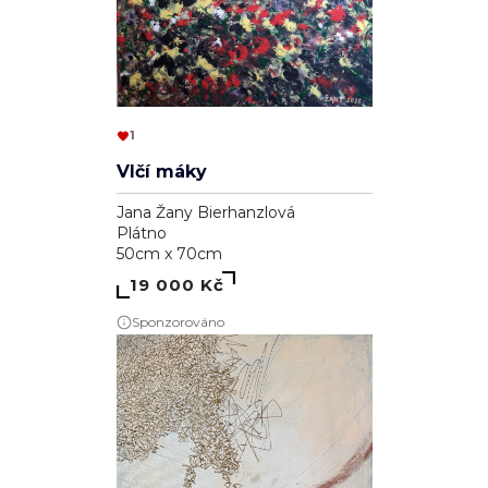
1
Vlčí máky
Jana Žany Bierhanzlová
Plátno
50cm x 70cm
19 000 Kč
Sponzorováno