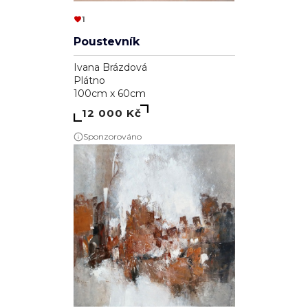
1
Poustevník
Ivana Brázdová
Plátno
100cm x 60cm
12 000 Kč
Sponzorováno