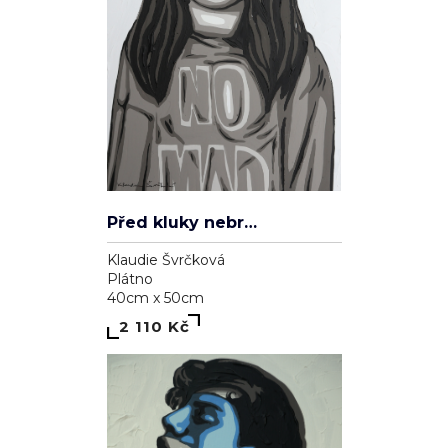
Před kluky nebrečím
Klaudie Švrčková
Plátno
40cm x 50cm
2 110 Kč