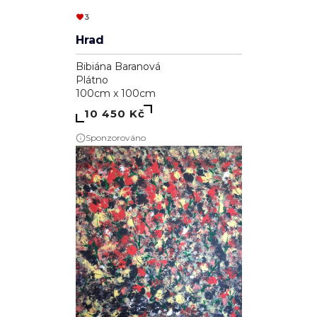
3
Hrad
Bibiána Baranová
Plátno
100cm x 100cm
10 450 Kč
Sponzorováno