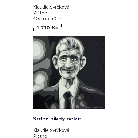
Klaudie Švrčková
Plátno
40cm x 40cm
1 710 Kč
Srdce nikdy nelže
Klaudie Švrčková
Plátno