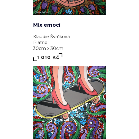
Mix emocí
Klaudie Švrčková
Plátno
30cm x 30cm
1 010 Kč