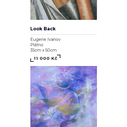
Look Back
Eugene Ivanov
Plátno
35cm x 50cm
11 000 Kč