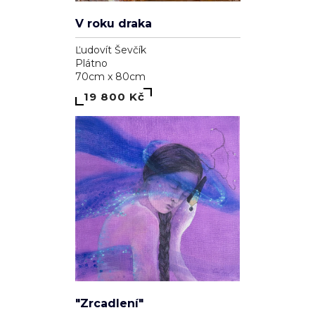
V roku draka
Ľudovít Ševčík
Plátno
70cm x 80cm
19 800 Kč
"Zrcadlení"