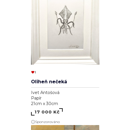
1
Oliheň nečeká
Ivet Antošová
Papír
21cm x 30cm
17 000 Kč
Sponzorováno