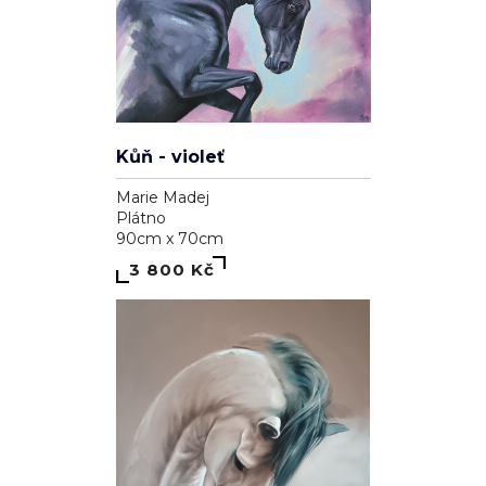
Kůň - violeť
Marie Madej
Plátno
90cm x 70cm
3 800 Kč