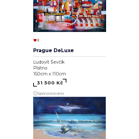
2
Prague DeLuxe
Ľudovít Ševčík
Plátno
150cm x 110cm
31 500 Kč
Sponzorováno