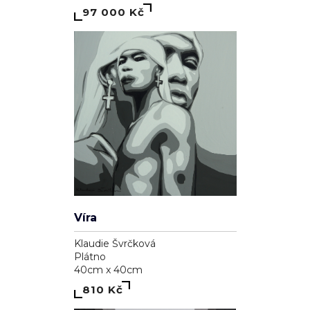
97 000 Kč
Víra
Klaudie Švrčková
Plátno
40cm x 40cm
810 Kč