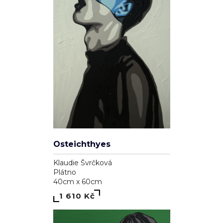
Osteichthyes
Klaudie Švrčková
Plátno
40cm x 60cm
1 610 Kč