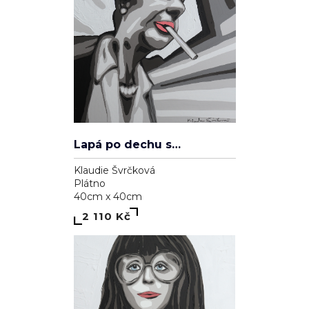
Lapá po dechu skrz zničené plíce
Klaudie Švrčková
Plátno
40cm x 40cm
2 110 Kč