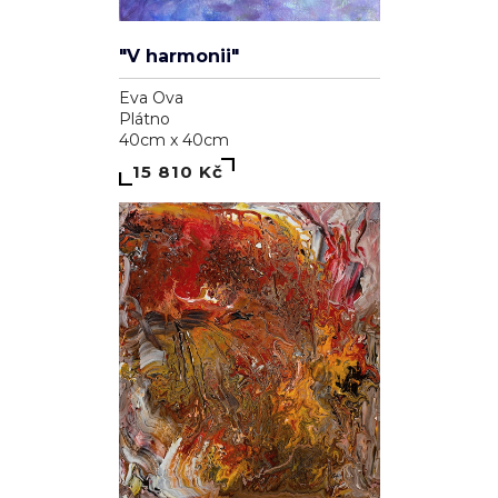
"V harmonii"
Eva Ova
Plátno
40cm x 40cm
15 810 Kč