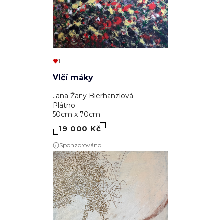
1
Vlčí máky
Jana Žany Bierhanzlová
Plátno
50cm x 70cm
19 000 Kč
Sponzorováno