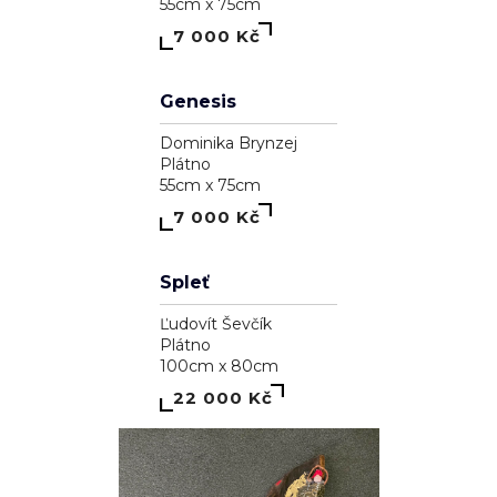
A garden inside me
Dominika Brynzej
Plátno
55cm x 75cm
7 000 Kč