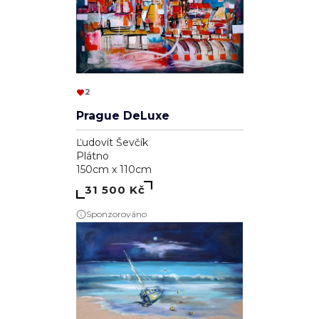
2
Prague DeLuxe
Ľudovít Ševčík
Plátno
150cm x 110cm
31 500 Kč
Sponzorováno