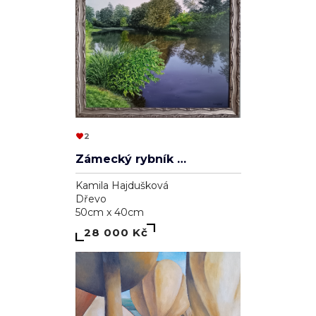
2
Zámecký rybník v Lednici
Kamila Hajdušková
Dřevo
50cm x 40cm
28 000 Kč