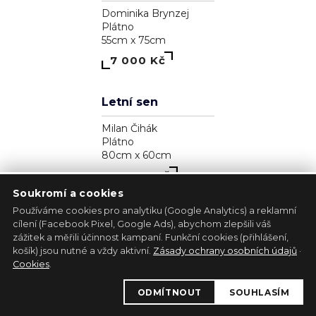
Zjavenie archanjela
Pavol Tarasovič
Dřevo
17cm x 35cm
39 300 Kč
Soukromí a cookies
Používáme cookies pro analytiku (Google Analytics) a reklamní
cílení (Facebook Pixel, Google Ads), abychom zlepšili váš
zážitek a měřili účinnost kampaní. Funkční cookies (přihlášení,
1
košík) jsou nutné a vždy aktivní.
Zásady ochrany osobních údajů
·
Kůň - bílá lucernička
Cookies
.
Marie Madej
ODMÍTNOUT
SOUHLASÍM
Plátno