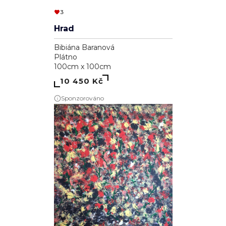
3
Hrad
Bibiána Baranová
Plátno
100cm x 100cm
10 450 Kč
Sponzorováno