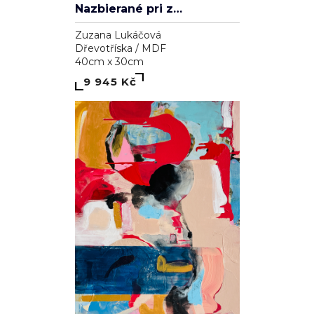
Nazbierané pri západe slnka
Zuzana Lukáčová
Dřevotříska / MDF
40cm x 30cm
9 945 Kč