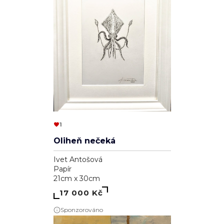
1
Oliheň nečeká
Ivet Antošová
Papír
21cm x 30cm
17 000 Kč
Sponzorováno