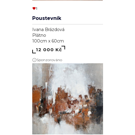
1
Poustevník
Ivana Brázdová
Plátno
100cm x 60cm
12 000 Kč
Sponzorováno