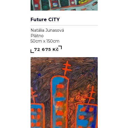
Future CiTY
Natália Junasová
Plátno
50cm x 150cm
72 675 Kč