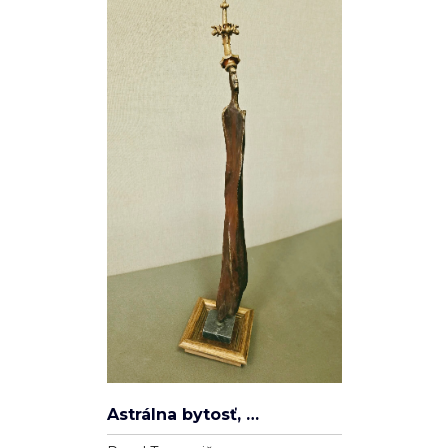
Spleť
Ľudovít Ševčík
Plátno
100cm x 80cm
22 000 Kč