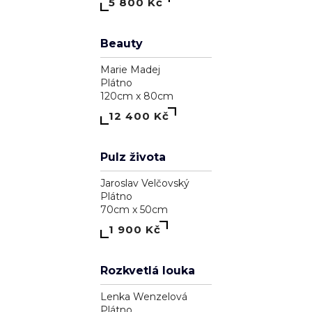
Astrálna bytosť, ktorá má cnosť
Pavol Tarasovič
Dřevo
15cm x 74cm