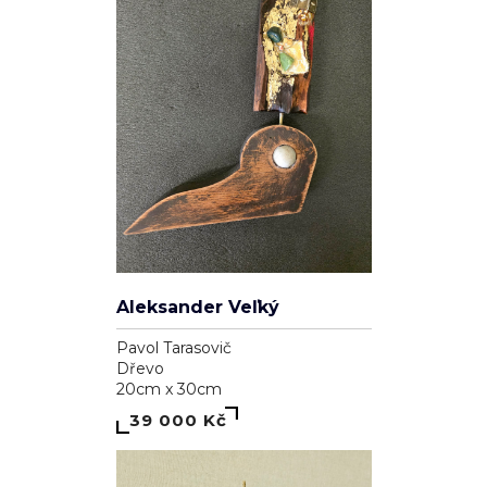
Genesis
Dominika Brynzej
Plátno
55cm x 75cm
7 000 Kč