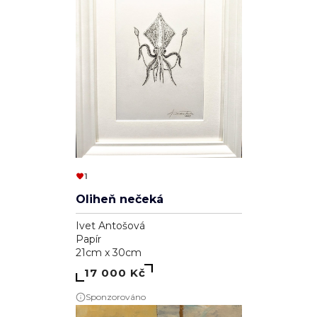
1
Oliheň nečeká
Ivet Antošová
Papír
21cm x 30cm
17 000 Kč
Sponzorováno