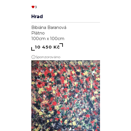
3
Hrad
Bibiána Baranová
Plátno
100cm x 100cm
10 450 Kč
Sponzorováno