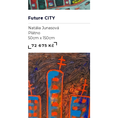
Future CiTY
Natália Junasová
Plátno
50cm x 150cm
72 675 Kč