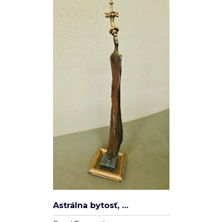
Spleť
Ľudovít Ševčík
Plátno
100cm x 80cm
22 000 Kč