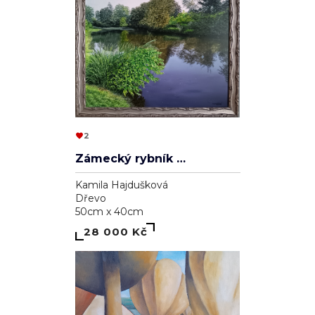
2
Zámecký rybník v Lednici
Kamila Hajdušková
Dřevo
50cm x 40cm
28 000 Kč