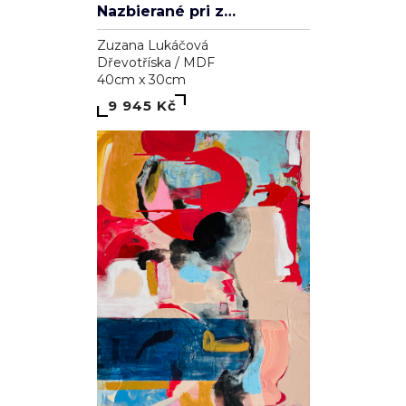
Nazbierané pri západe slnka
Zuzana Lukáčová
Dřevotříska / MDF
40cm x 30cm
9 945 Kč