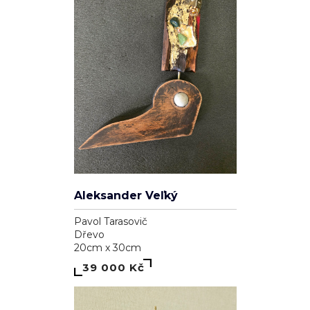
Genesis
Dominika Brynzej
Plátno
55cm x 75cm
7 000 Kč