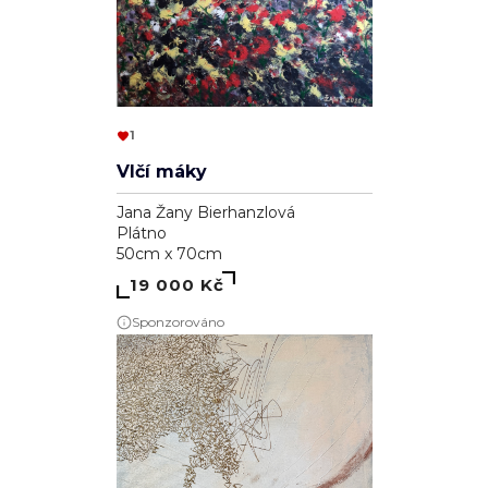
1
Vlčí máky
Jana Žany Bierhanzlová
Plátno
50cm x 70cm
19 000 Kč
Sponzorováno