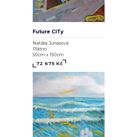
Future CiTy
Natália Junasová
Plátno
50cm x 150cm
72 675 Kč