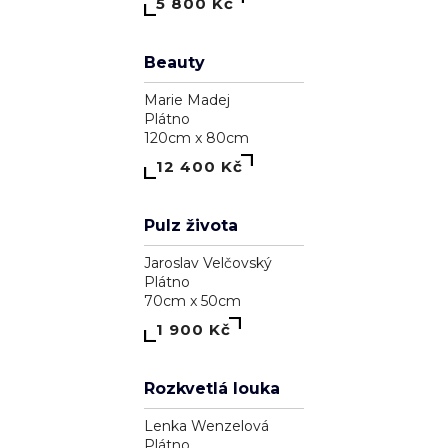
Astrálna bytosť, ktorá má cnosť
Pavol Tarasovič
Dřevo
15cm x 74cm