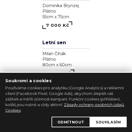
Zjavenie archanjela
Pavol Tarasovič
Dřevo
17cm x 35cm
39 300 Kč
Soukromí a cookies
Používáme cookies pro analytiku (Google Analytics) a reklamní
cílení (Facebook Pixel, Google Ads), abychom zlepšili váš
zážitek a měřili účinnost kampaní. Funkční cookies (přihlášení,
1
košík) jsou nutné a vždy aktivní.
Zásady ochrany osobních údajů
·
Kůň - bílá lucernička
Cookies
.
Marie Madej
ODMÍTNOUT
SOUHLASÍM
Plátno