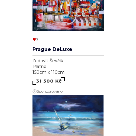
2
Prague DeLuxe
Ľudovít Ševčík
Plátno
150cm x 110cm
31 500 Kč
Sponzorováno