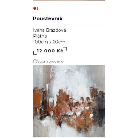
1
Poustevník
Ivana Brázdová
Plátno
100cm x 60cm
12 000 Kč
Sponzorováno