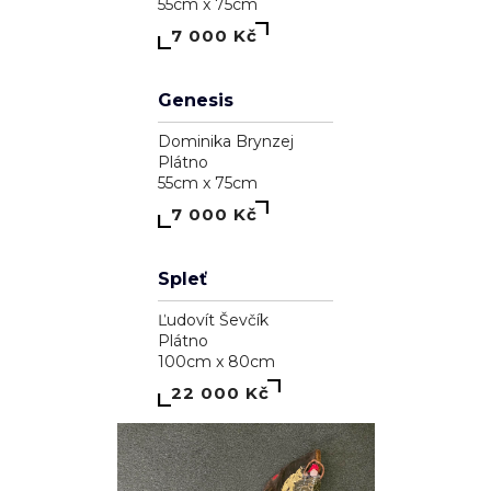
A garden inside me
Dominika Brynzej
Plátno
55cm x 75cm
7 000 Kč