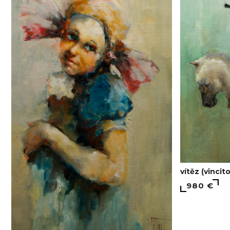
vítěz (vincit
980 €