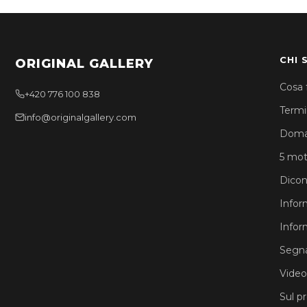
CHI 
ORIGINAL GALLERY
Cosa 
+420 776 100 838
Termin
info@originalgallery.com
Doma
5 moti
Dicon
Infor
Infor
Segna
Video
Sul p