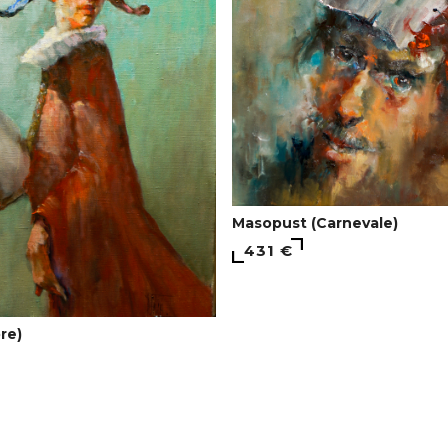
Мasopust (Carnevale)
431 €
ore)