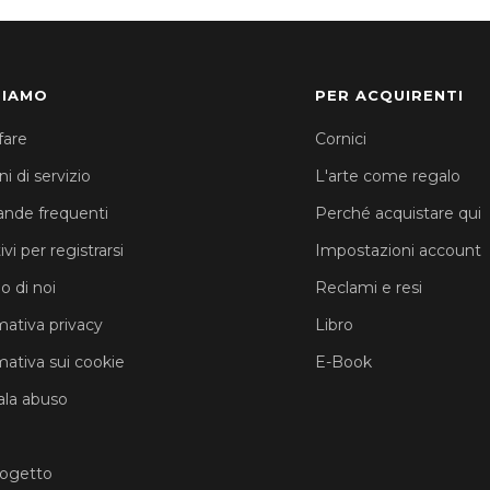
SIAMO
PER ACQUIRENTI
fare
Cornici
i di servizio
L'arte come regalo
nde frequenti
Perché acquistare qui
vi per registrarsi
Impostazioni account
o di noi
Reclami e resi
mativa privacy
Libro
mativa sui cookie
E-Book
la abuso
rogetto