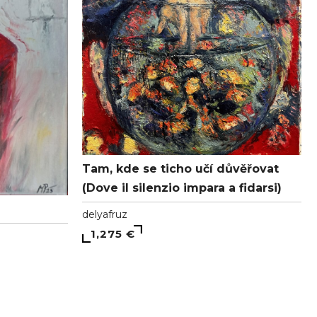
Tam, kde se ticho učí důvěřovat
(Dove il silenzio impara a fidarsi)
delyafruz
1,275 €