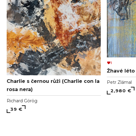
1
Žhavé léto 
Charlie s černou růži (Charlie con la
Petr Zlámal
rosa nera)
2,980 €
Richard Görög
39 €