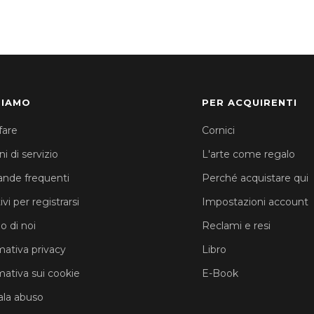
SIAMO
PER ACQUIRENTI
fare
Cornici
i di servizio
L'arte come regalo
nde frequenti
Perché acquistare qui
vi per registrarsi
Impostazioni account
o di noi
Reclami e resi
mativa privacy
Libro
mativa sui cookie
E-Book
la abuso