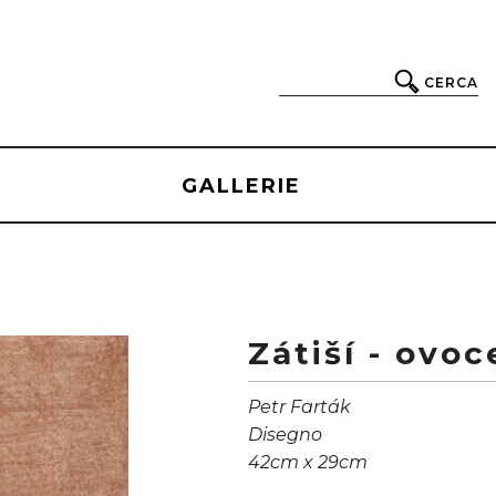
CERCA
GALLERIE
Zátiší - ovoc
Petr Farták
Disegno
42cm x 29cm