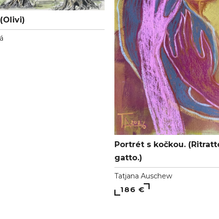
(Olivi)
vá
Portrét s kočkou. (Ritrat
gatto.)
Tatjana Auschew
186 €