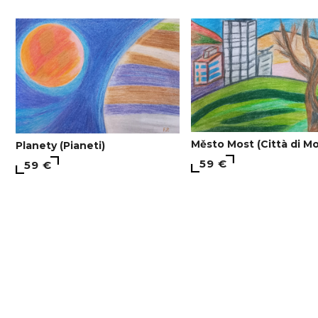
Město Most (Città di Mo
Planety (Pianeti)
59 €
59 €