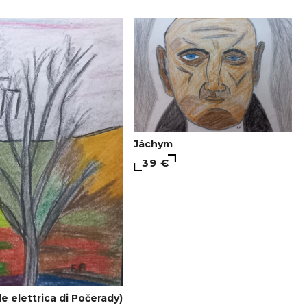
Jáchym
39 €
e elettrica di Počerady)