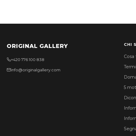
CHI 
ORIGINAL GALLERY
Cosa 
+420 776 100 838
Termin
info@originalgallery.com
Doma
5 moti
Dicon
Infor
Infor
Segna