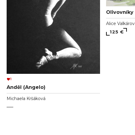
Olivovníky 
Alice Valkáro
125 €
1
Anděl (Angelo)
Michaela Kršáková