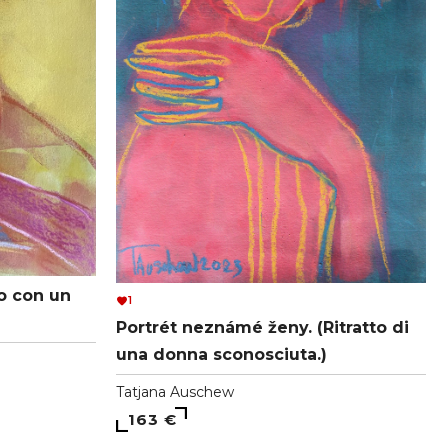
to con un
1
Portrét neznámé ženy. (Ritratto di
una donna sconosciuta.)
Tatjana Auschew
163 €