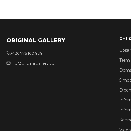
CHI 
ORIGINAL GALLERY
Cosa 
+420 776 100 838
Termin
info@originalgallery.com
Doma
5 moti
Dicon
Infor
Infor
Segna
Video