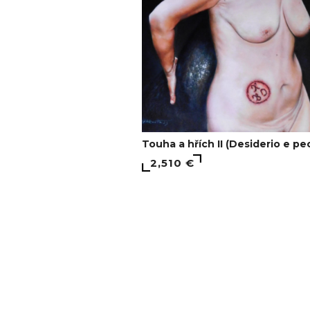
Touha a hřích II (Desiderio e pec
2,510 €