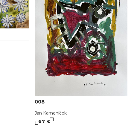
008
Jan Kameníček
67 €