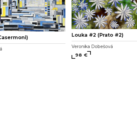
Louka #2 (Prato #2)
Casermoni)
Veronika Dobešová
vá
98 €