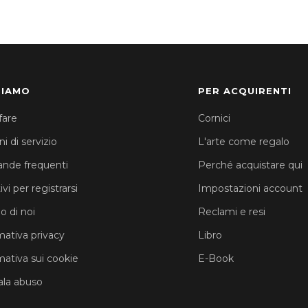
SIAMO
PER ACQUIRENTI
fare
Cornici
i di servizio
L'arte come regalo
nde frequenti
Perché acquistare qui
vi per registrarsi
Impostazioni account
o di noi
Reclami e resi
mativa privacy
Libro
mativa sui cookie
E-Book
la abuso