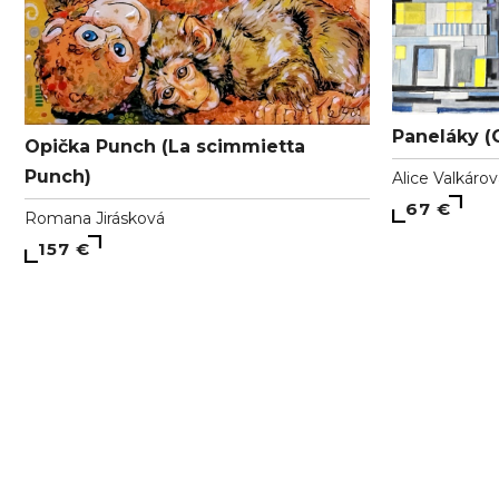
Paneláky (
Opička Punch (La scimmietta
Punch)
Alice Valkáro
67 €
Romana Jirásková
157 €