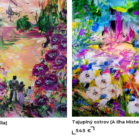
Tajuplný ostrov (A Ilha Miste
lia)
545 €