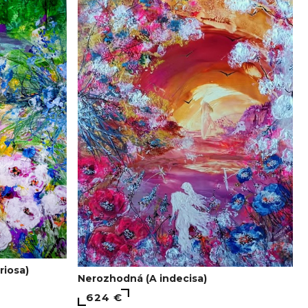
riosa)
Nerozhodná (A indecisa)
624 €