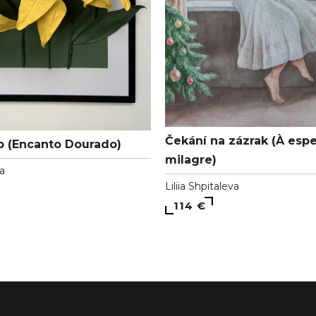
Čekání na zázrak (À esp
b (Encanto Dourado)
milagre)
a
Liliia Shpitaleva
114 €