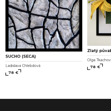
Zlatý půva
SUCHO (SECA)
Olga Tkachov
Ladislava Chlebdová
78 €
78 €