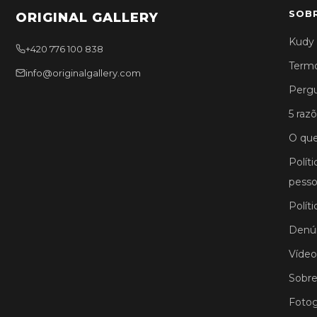
SOB
ORIGINAL GALLERY
Kudy 
+420 776 100 838
Termo
info@originalgallery.com
Pergu
5 razõ
O que
Polít
pesso
Polít
Denún
Vídeo
Sobre
Fotog