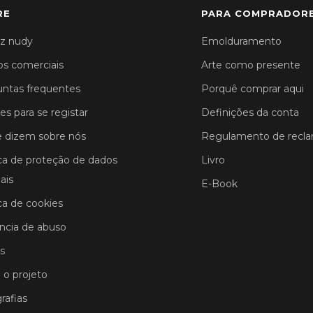
RE
PARA COMPRADOR
z nudy
Emolduramento
s comerciais
Arte como presente
ntas frequentes
Porquê comprar aqui
es para se registar
Definições da conta
 dizem sobre nós
Regulamento de recl
ica de proteção de dados
Livro
ais
E-Book
ica de cookies
cia de abuso
s
 o projeto
rafias