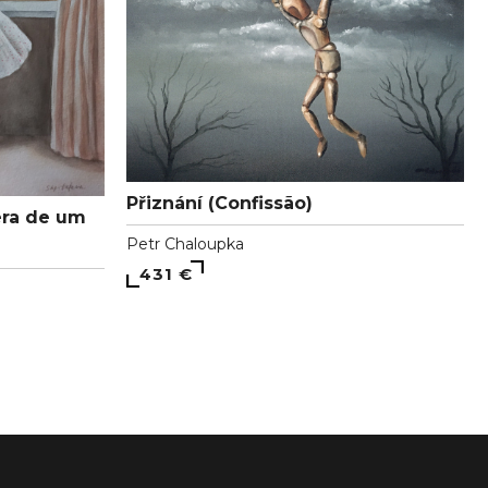
Přiznání (Confissão)
era de um
Petr Chaloupka
431 €