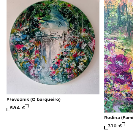
Převozník (O barqueiro)
584 €
Rodina (Famí
310 €