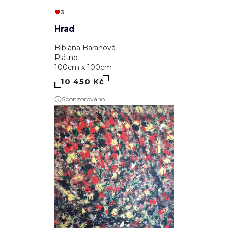
3
Hrad
Bibiána Baranová
Plátno
100cm x 100cm
10 450 Kč
Sponzorováno