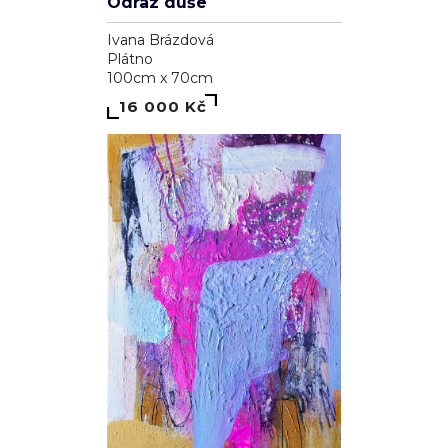
Odraz duše
Ivana Brázdová
Plátno
100cm x 70cm
16 000 Kč