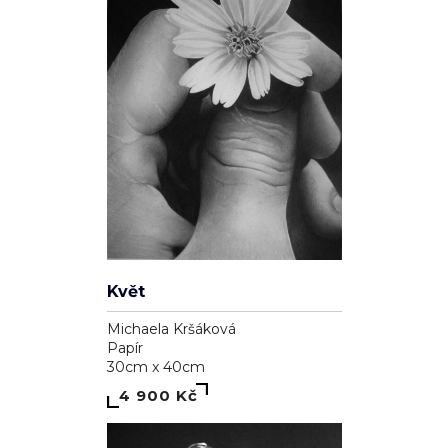
Květ
Michaela Kršáková
Papír
30cm x 40cm
4 900 Kč