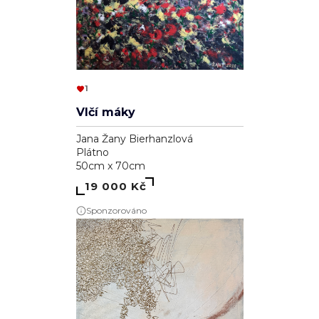
1
Vlčí máky
Jana Žany Bierhanzlová
Plátno
50cm x 70cm
19 000 Kč
Sponzorováno