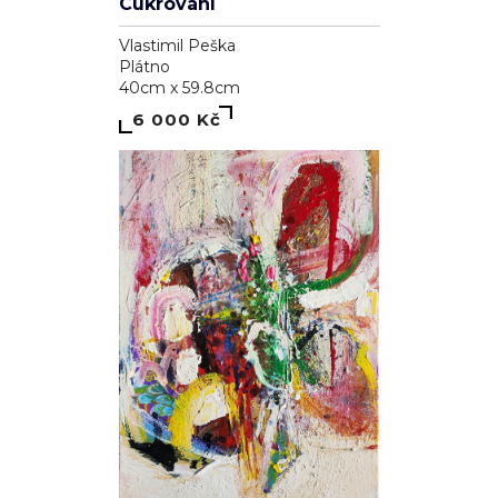
Cukrování
Vlastimil Peška
Plátno
40cm x 59.8cm
6 000 Kč