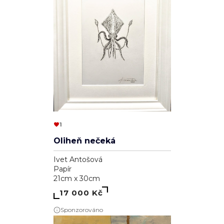
1
Oliheň nečeká
Ivet Antošová
Papír
21cm x 30cm
17 000 Kč
Sponzorováno