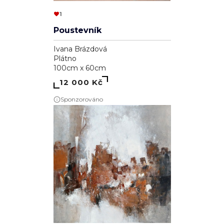
1
Poustevník
Ivana Brázdová
Plátno
100cm x 60cm
12 000 Kč
Sponzorováno