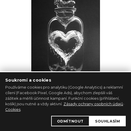
Soukromí a cookies
Používáme cookies pro analytiku (Google Analytics) a reklamní
cílení (Facebook Pixel, Google Ads), abychom zlepšili váš
Srdce
zážitek a měřili účinnost kampaní. Funkční cookies (přihlášení,
košík) jsou nutné a vždy aktivní.
Zásady ochrany osobních údajů
·
Michaela Kršáková
Cookies
.
Papír
30cm x 40cm
ODMÍTNOUT
SOUHLASÍM
3 900 Kč