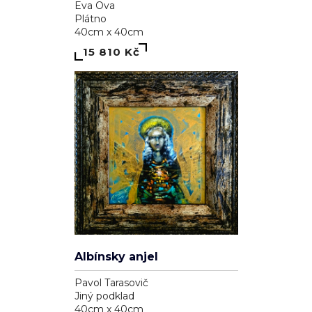
Eva Ova
Plátno
40cm x 40cm
15 810 Kč
Albínsky anjel
Pavol Tarasovič
Jiný podklad
40cm x 40cm