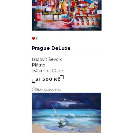
2
Prague DeLuxe
Ľudovít Ševčík
Plátno
150cm x 110cm
31 500 Kč
Sponzorováno