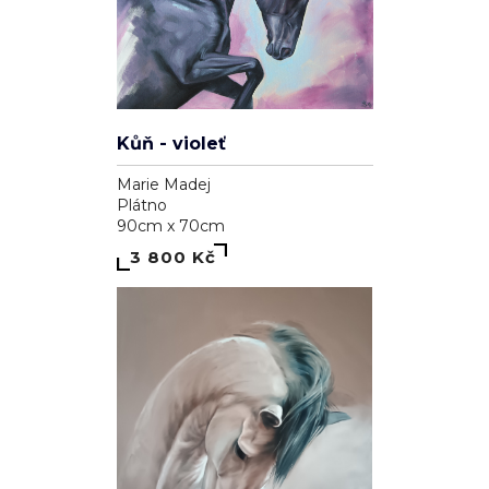
Kůň - violeť
Marie Madej
Plátno
90cm x 70cm
3 800 Kč