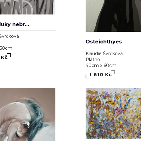
Před kluky nebrečím
 Švrčková
Osteichthyes
 50cm
Klaudie Švrčková
 Kč
Plátno
40cm x 60cm
1 610 Kč