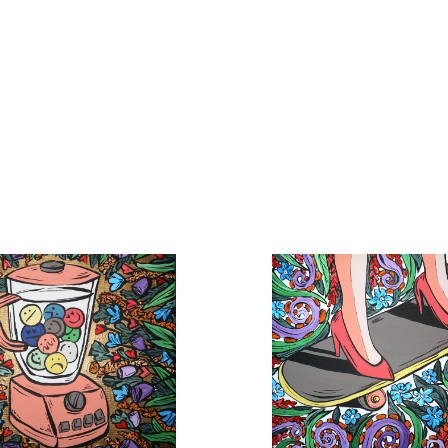
Kamila Hajdušková
Dřevo
 60cm
50cm x 40cm
00 Kč
28 000 Kč