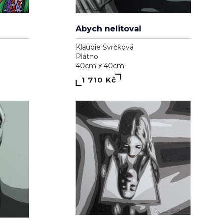
Abych nelitoval
Klaudie Švrčková
Plátno
40cm x 40cm
1 710 Kč