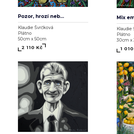
Pozor, hrozí nebezpečí zamilování se
Mix e
Klaudie Švrčková
Klaudie
Plátno
Plátno
50cm x 50cm
30cm x
2 110 Kč
1 010