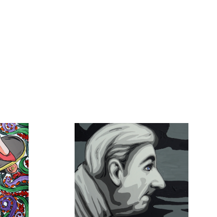
Klaudie Švrčková
Plátno
60cm x 60cm
3 110 Kč