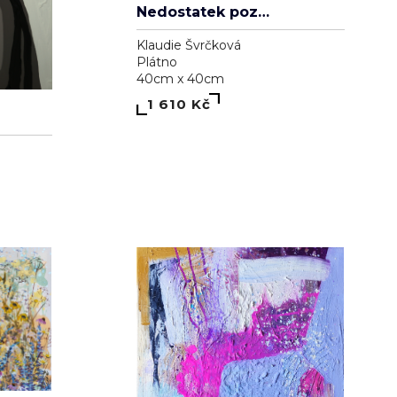
Klaudie Švrčková
Plátno
40cm x 40cm
1 610 Kč