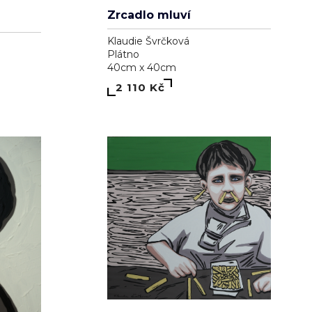
Zrcadlo mluví
Klaudie Švrčková
Plátno
40cm x 40cm
2 110 Kč
Nedostatek pozornosti