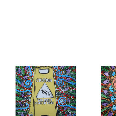
Plátno
80cm x
2
13 0
Dotek slunce
Michala Jirousková
Plátno
80cm x 100cm
16 000 Kč