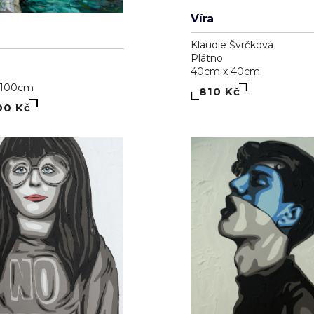
Víra
Klaudie Švrčková
Plátno
40cm x 40cm
 100cm
810 Kč
00 Kč