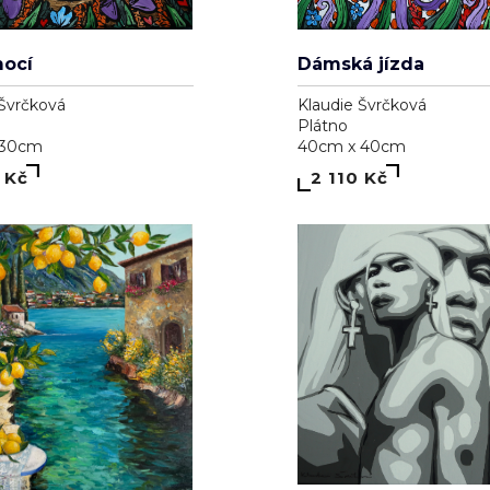
Dámská jízda
mocí
Klaudie Švrčková
 Švrčková
Plátno
40cm x 40cm
 30cm
2 110 Kč
 Kč