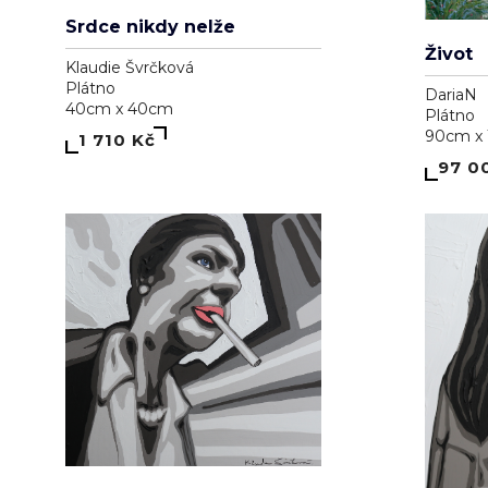
Srdce nikdy nelže
Život
Klaudie Švrčková
Plátno
DariaN
40cm x 40cm
Plátno
90cm x
1 710 Kč
97 0
Lapá po dechu skrz zničené plíce